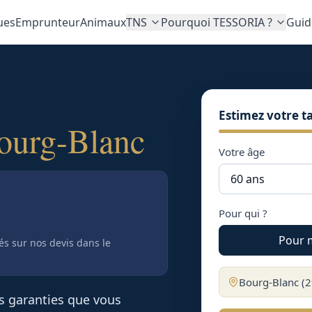
ues
Emprunteur
Animaux
TNS
Pourquoi TESSORIA ?
Guid
Estimez votre ta
ourg-Blanc
Votre âge
Pour qui ?
Pour 
tés sur nos devis
dans le
Bourg-Blanc
(
2
es garanties que vous