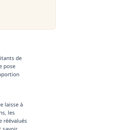
itants de
se pose
oportion
e laisse à
ns, les
re réévalués
t savoir