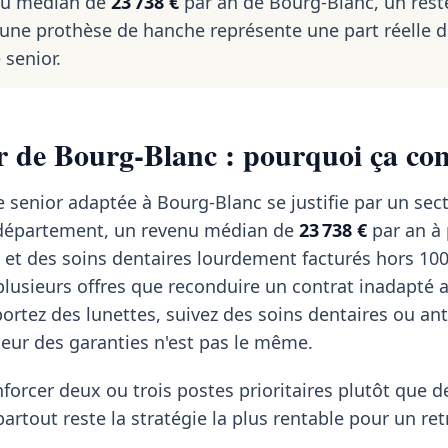
nu médian de
23 738 €
par an de Bourg-Blanc, un rest
une prothèse de hanche représente une part réelle 
senior.
r de Bourg-Blanc : pourquoi ça com
 senior adaptée à Bourg-Blanc se justifie par un sect
u département, un revenu médian de
23 738 €
par an à 
 et des soins dentaires lourdement facturés hors 10
lusieurs offres que reconduire un contrat inadapté 
portez des lunettes, suivez des soins dentaires ou an
rseur des garanties n'est pas le même.
forcer deux ou trois postes prioritaires plutôt que d
rtout reste la stratégie la plus rentable pour un retr