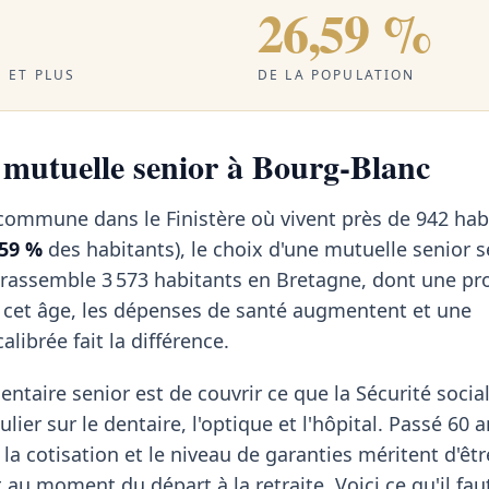
26,59 %
 ET PLUS
DE LA POPULATION
a mutuelle senior à Bourg-Blanc
commune dans le Finistère où vivent près de 942 hab
,59 %
des habitants), le choix d'une mutuelle senior 
e rassemble 3 573 habitants en Bretagne, dont une pr
À cet âge, les dépenses de santé augmentent et une
librée fait la différence.
ntaire senior est de couvrir ce que la Sécurité social
lier sur le dentaire, l'optique et l'hôpital. Passé 60 a
 la cotisation et le niveau de garanties méritent d'êt
au moment du départ à la retraite. Voici ce qu'il fau