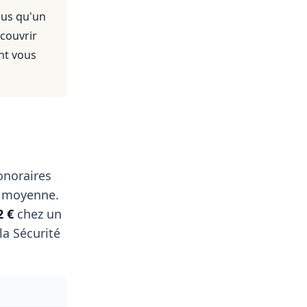
nus qu'un
 couvrir
nt vous
onoraires
 moyenne.
2 €
chez un
a Sécurité