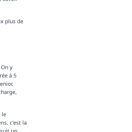
ux plus de
 On y
rée à 5
enior,
charge,
 le
s, c'est la
suit un