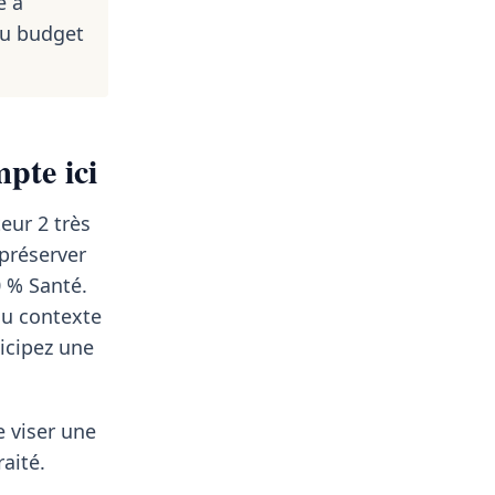
e à
du budget
pte ici
eur 2 très
préserver
0 % Santé.
au contexte
ticipez une
e viser une
aité.