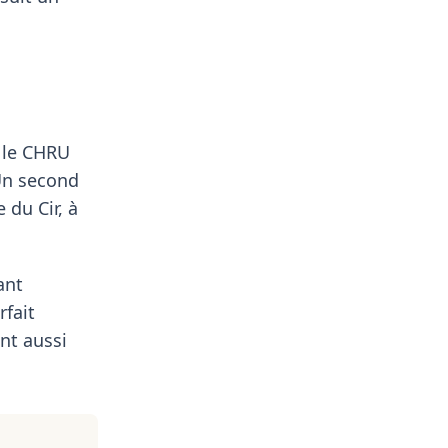
 le CHRU
 Un second
 du Cir, à
ant
rfait
nt aussi