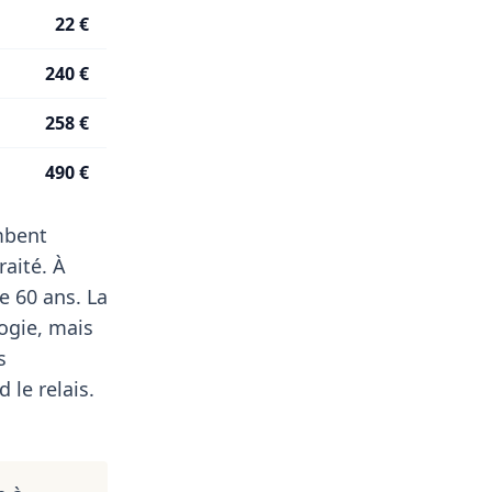
22 €
240 €
258 €
490 €
ombent
aité. À
e 60 ans. La
ogie, mais
s
 le relais.