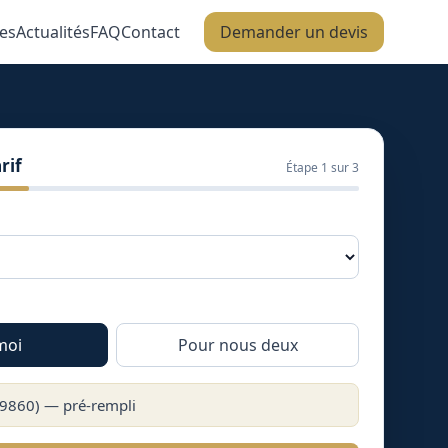
es
Actualités
FAQ
Contact
Demander un devis
rif
Étape
1
sur 3
moi
Pour nous deux
9860
) — pré-rempli