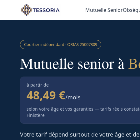
Aller au contenu principal
Mutuelle Senior
Obsèq
Courtier indépendant · ORIAS
25007309
Mutuelle senior à
B
à partir de
48,49 €
/mois
selon votre âge et vos garanties — tarifs réels consta
Finistère
Votre tarif dépend surtout de votre âge et d