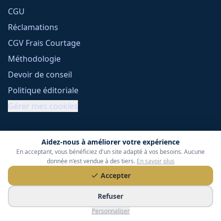
CGU
Réclamations
CGV Frais Courtage
Méthodologie
Devoir de conseil
Politique éditoriale
Gérer mes cookies
Aidez-nous à améliorer votre expérience
En acceptant, vous bénéficiez d'un site adapté à vos besoins. Aucune
donnée n'est vendue à des tiers.
En savoir plus
Accepter
Tessoria Assurances
- SARL au capital de 15 000 €
ORIAS n° 25007309 - RCS 990 206 179 - Membre du réseau
Refuser
360 Courtage
Personnaliser
RC Pro : Klarity - Contrat n° CCOUK000785