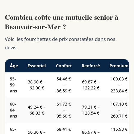
Combien coûte une mutuelle senior à
Beauvoir-sur-Mer ?
Voici les fourchettes de prix constatées dans nos
devis.
Âge
Essentiel
Confort
Renforcé
Premium
55-
54,46 €
100,03 €
38,90 €
–
69,87 €
–
59
–
–
62,90 €
122,22 €
ans
86,59 €
233,84 €
60-
61,73 €
107,10 €
49,24 €
–
79,21 €
–
64
–
–
68,93 €
128,54 €
ans
95,60 €
260,71 €
65-
68,41 €
115,93 €
56,36 €
–
86,97 €
–