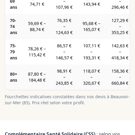
69
–
–
74,71 €
143,94 €
ans
107,96 €
296,46 €
70-
76,35 €
127,29 €
59,69 €
–
95,68 €
–
74
–
–
88,74 €
165,07 €
ans
124,63 €
353,25 €
75-
86,57 €
107,11 €
142,63 €
78,26 €
–
79
–
–
–
115,42 €
ans
146,57 €
193,31 €
418,34 €
98,91 €
118,07 €
158,36 €
80+
87,80 €
–
–
–
–
ans
184,48 €
243,85 €
320,67 €
660,84 €
Fourchettes indicatives constatées dans nos devis à
Beauvoir-
sur-Mer
(
85
). Prix réel selon votre profil.
Complémentaire Santé Solidaire (CSS)
: selon vos