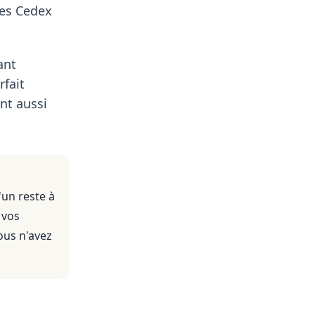
nes Cedex
ant
rfait
nt aussi
'un reste à
 vos
ous n'avez