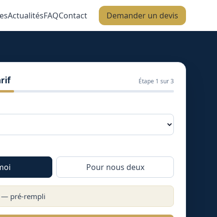
es
Actualités
FAQ
Contact
Demander un devis
rif
Étape
1
sur 3
moi
Pour nous deux
 — pré-rempli