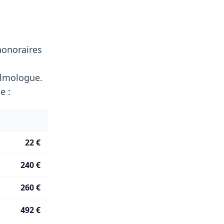
honoraires
lmologue.
e :
22 €
240 €
260 €
492 €