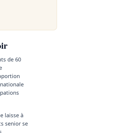
ir
ts de 60
e
oportion
 nationale
upations
e laisse à
ts senior se
s