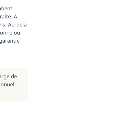
ombent
aité. À
ns. Au-delà
uronne ou
 garantie
arge de
annuel