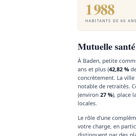
1 988
HABITANTS DE 60 ANS
Mutuelle santé 
À Baden, petite commu
ans et plus (
42,82 %
de
concrètement. La vill
notable de retraités. 
(environ
27 %
), place
locales.
Le rôle d'une compléme
votre charge, en particu
distinguent par des pl