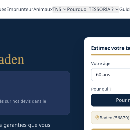
ues
Emprunteur
Animaux
TNS
Pourquoi TESSORIA ?
Guid
Estimez votre ta
aden
Votre âge
Pour qui ?
Pour 
tés sur nos devis
dans le
Baden
(
56870
)
es garanties que vous