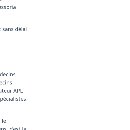
essoria
 sans délai
édecins
ecins
cateur APL
pécialistes
 le
s, c'est la