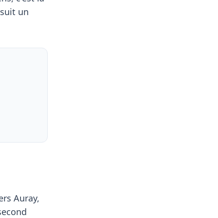
suit un
ers Auray,
 second