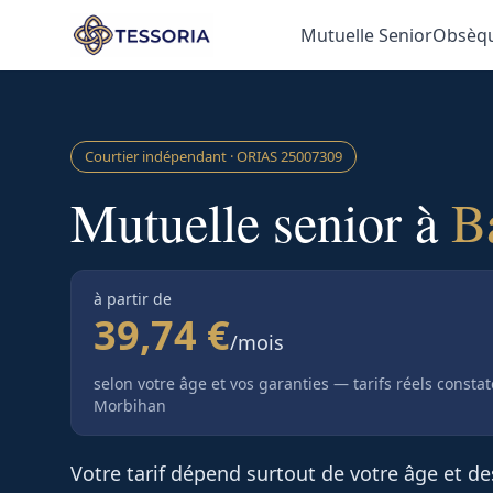
Aller au contenu principal
Mutuelle Senior
Obsèq
Courtier indépendant · ORIAS
25007309
Mutuelle senior à
B
à partir de
39,74 €
/mois
selon votre âge et vos garanties — tarifs réels consta
Morbihan
Votre tarif dépend surtout de votre âge et d