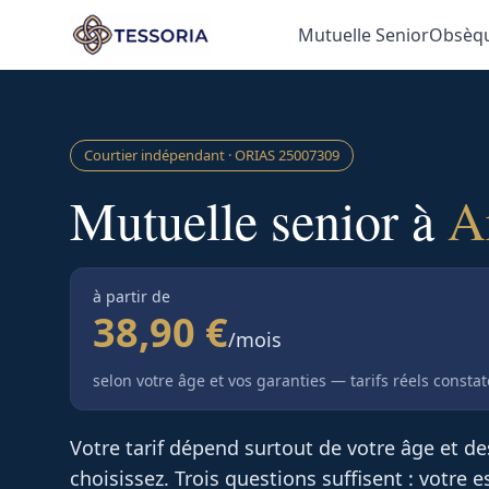
Aller au contenu principal
Mutuelle Senior
Obsèq
Courtier indépendant · ORIAS
25007309
Mutuelle senior à
A
à partir de
38,90 €
/mois
selon votre âge et vos garanties — tarifs réels consta
Votre tarif dépend surtout de votre âge et d
choisissez. Trois questions suffisent : votre