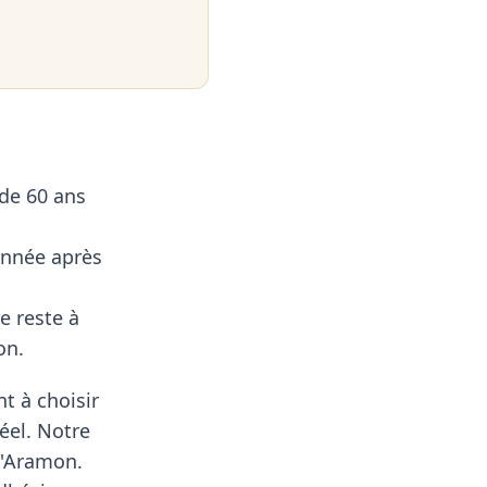
de 60 ans
 année après
e reste à
on.
t à choisir
réel. Notre
d'Aramon.