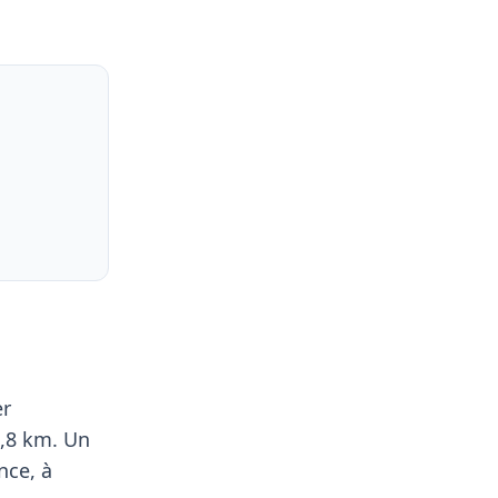
er
9,8 km. Un
nce, à