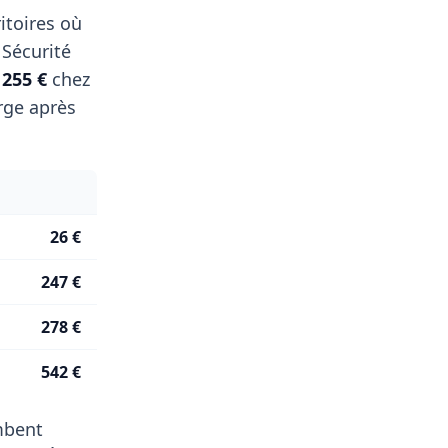
itoires où
 Sécurité
t
255 €
chez
rge après
26 €
247 €
278 €
542 €
ombent