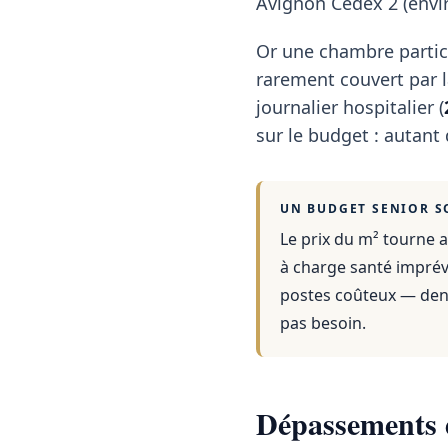
Avignon Cedex 2 (envir
Or une chambre partic
rarement couvert par la
journalier hospitalier (
sur le budget : autant
UN BUDGET SENIOR S
Le prix du m² tourne a
à charge santé imprévu
postes coûteux — dent
pas besoin.
Dépassements d