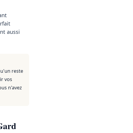
ant
rfait
nt aussi
qu'un reste
ir vos
ous n'avez
 Gard