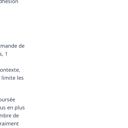
adhésion
demande de
s, 1
contexte,
limite les
boursée
us en plus
ombre de
vraiment