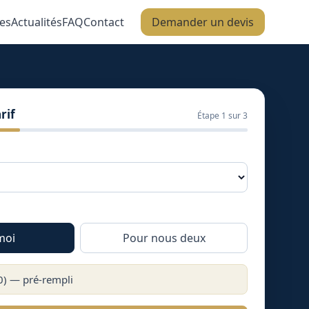
es
Actualités
FAQ
Contact
Demander un devis
rif
Étape
1
sur 3
moi
Pour nous deux
0
) — pré-rempli