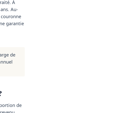
aité. À
 ans. Au-
e couronne
une garantie
arge de
annuel
?
oportion de
 revenu