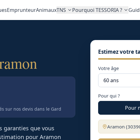
ues
Emprunteur
Animaux
TNS
Pourquoi TESSORIA ?
Guid
Estimez votre ta
ramon
Votre âge
Pour qui ?
Pour 
tés sur nos devis
dans le Gard
Aramon
(
3039
es garanties que vous
 estimation pour
Aramon