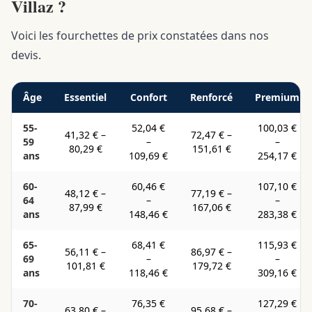
Villaz ?
Voici les fourchettes de prix constatées dans nos
devis.
Âge
Essentiel
Confort
Renforcé
Premium
55-
52,04 €
100,03 €
41,32 €
–
72,47 €
–
59
–
–
80,29 €
151,61 €
ans
109,69 €
254,17 €
60-
60,46 €
107,10 €
48,12 €
–
77,19 €
–
64
–
–
87,99 €
167,06 €
ans
148,46 €
283,38 €
65-
68,41 €
115,93 €
56,11 €
–
86,97 €
–
69
–
–
101,81 €
179,72 €
ans
118,46 €
309,16 €
70-
76,35 €
127,29 €
63,80 €
–
95,68 €
–