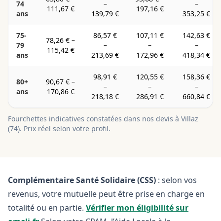
74
–
–
111,67 €
197,16 €
ans
139,79 €
353,25 €
75-
86,57 €
107,11 €
142,63 €
78,26 €
–
79
–
–
–
115,42 €
ans
213,69 €
172,96 €
418,34 €
98,91 €
120,55 €
158,36 €
80+
90,67 €
–
–
–
–
ans
170,86 €
218,18 €
286,91 €
660,84 €
Fourchettes indicatives constatées dans nos devis à
Villaz
(
74
). Prix réel selon votre profil.
Complémentaire Santé Solidaire (CSS)
: selon vos
revenus, votre mutuelle peut être prise en charge en
totalité ou en partie.
Vérifier mon éligibilité sur