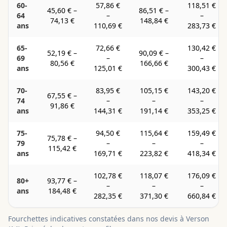
60-
57,86 €
118,51 €
45,60 €
–
86,51 €
–
64
–
–
74,13 €
148,84 €
ans
110,69 €
283,73 €
65-
72,66 €
130,42 €
52,19 €
–
90,09 €
–
69
–
–
80,56 €
166,66 €
ans
125,01 €
300,43 €
70-
83,95 €
105,15 €
143,20 €
67,55 €
–
74
–
–
–
91,86 €
ans
144,31 €
191,14 €
353,25 €
75-
94,50 €
115,64 €
159,49 €
75,78 €
–
79
–
–
–
115,42 €
ans
169,71 €
223,82 €
418,34 €
102,78 €
118,07 €
176,09 €
80+
93,77 €
–
–
–
–
ans
184,48 €
282,35 €
371,30 €
660,84 €
Fourchettes indicatives constatées dans nos devis à
Verson