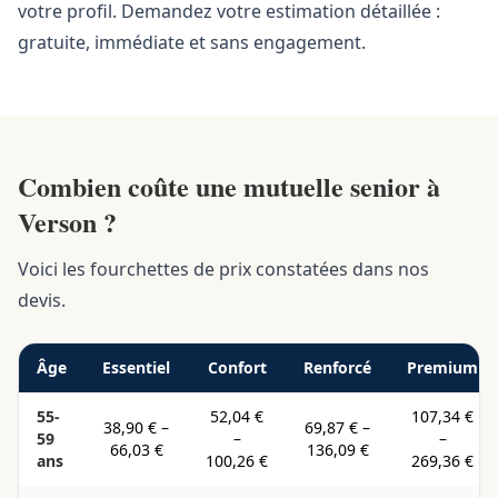
votre profil. Demandez votre estimation détaillée :
gratuite, immédiate et sans engagement.
Combien coûte une mutuelle senior à
Verson ?
Voici les fourchettes de prix constatées dans nos
devis.
Âge
Essentiel
Confort
Renforcé
Premium
55-
52,04 €
107,34 €
38,90 €
–
69,87 €
–
59
–
–
66,03 €
136,09 €
ans
100,26 €
269,36 €