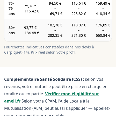
75-
94,50 €
115,64 €
159,49 €
75,78 €
–
79
–
–
–
115,42 €
ans
169,71 €
223,82 €
418,34 €
102,78 €
118,07 €
176,09 €
80+
93,77 €
–
–
–
–
ans
184,48 €
282,35 €
371,30 €
660,84 €
Fourchettes indicatives constatées dans nos devis à
Carpiquet
(
14
). Prix réel selon votre profil.
Complémentaire Santé Solidaire (CSS)
: selon vos
revenus, votre mutuelle peut être prise en charge en
totalité ou en partie.
Vérifier mon éligibilité sur
ameli.fr
Selon votre CPAM, l’Aide Locale à la
Mutualisation (ALM) peut aussi s’appliquer — appelez-
nous, nous vérifions ensemble.