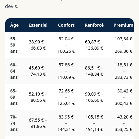
devis.
Âge
Essentiel
Confort
Renforcé
Premium
55-
52,04 €
107,34 €
38,90 €
–
69,87 €
–
59
–
–
66,03 €
136,09 €
ans
100,26 €
269,36 €
60-
57,86 €
118,51 €
45,60 €
–
86,51 €
–
64
–
–
74,13 €
148,84 €
ans
110,69 €
283,73 €
65-
72,66 €
130,42 €
52,19 €
–
90,09 €
–
69
–
–
80,56 €
166,66 €
ans
125,01 €
300,43 €
70-
83,95 €
105,15 €
143,20 €
67,55 €
–
74
–
–
–
91,86 €
ans
144,31 €
191,14 €
353,25 €