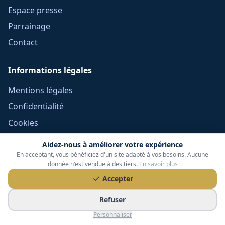
Espace presse
Parrainage
Contact
Informations légales
Mentions légales
Confidentialité
Cookies
CGU
Aidez-nous à améliorer votre expérience
Réclamations
En acceptant, vous bénéficiez d'un site adapté à vos besoins. Aucune
donnée n'est vendue à des tiers.
En savoir plus
CGV Frais Courtage
Accepter
Méthodologie
Refuser
Devoir de conseil
Personnaliser
Politique éditoriale