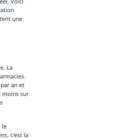
éel. Voici
sation
ptent une
e. La
harmacies.
 par an et
c moins sur
es
 le
s, c'est la