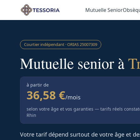
Aller au contenu principal
Mutuelle Senior
Obsèq
Courtier indépendant · ORIAS
25007309
Mutuelle senior à
T
à partir de
36,58 €
/mois
selon votre âge et vos garanties — tarifs réels consta
Rhin
Votre tarif dépend surtout de votre âge et d