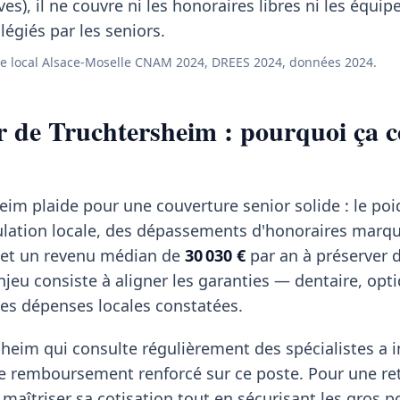
ves), il ne couvre ni les honoraires libres ni les équi
égiés par les seniors.
e local Alsace-Moselle CNAM 2024, DREES 2024, données 2024.
r de Truchtersheim : pourquoi ça 
heim plaide pour une couverture senior solide : le poi
ulation locale, des dépassements d'honoraires marq
 et un revenu médian de
30 030 €
par an à préserver 
njeu consiste à aligner les garanties — dentaire, opt
les dépenses locales constatées.
heim qui consulte régulièrement des spécialistes a i
de remboursement renforcé sur ce poste. Pour une re
 maîtriser sa cotisation tout en sécurisant les gros p