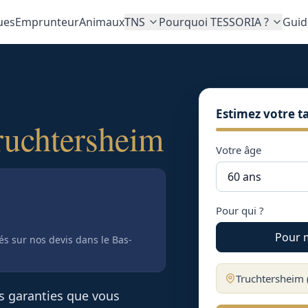
ues
Emprunteur
Animaux
TNS
Pourquoi TESSORIA ?
Guid
Estimez votre ta
ruchtersheim
Votre âge
Pour qui ?
Pour 
tés sur nos devis
dans le Bas-
Truchtersheim
es garanties que vous