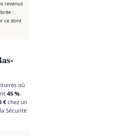
es revenus
brée :
ur ce dont
Bas-
itoires où
ent
45 %
.
0 €
chez un
a Sécurité