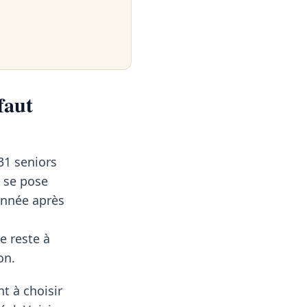
faut
31 seniors
r se pose
 année après
e reste à
on.
t à choisir