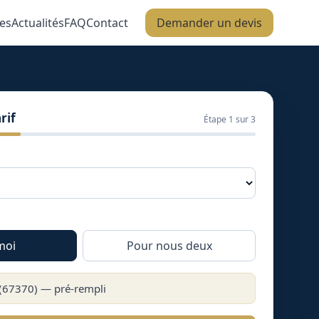
es
Actualités
FAQ
Contact
Demander un devis
rif
Étape
1
sur 3
moi
Pour nous deux
(
67370
) — pré-rempli