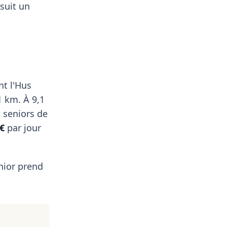
suit un
nt l'Hus
1 km. À 9,1
s seniors de
 €
par jour
nior prend