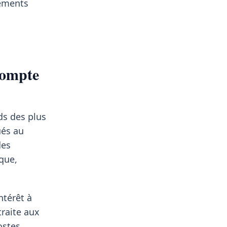
pements
compte
ds des plus
ués au
des
ique,
ntérêt à
traite aux
ostes