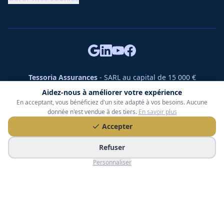
Tessoria Assurances
- SARL au capital de 15 000 €
ORIAS n° 25007309 - RCS 990 206 179 - Membre du réseau
Aidez-nous à améliorer votre expérience
360 Courtage
En acceptant, vous bénéficiez d'un site adapté à vos besoins. Aucune
RC Pro : Klarity - Contrat n° CCOUK000785
donnée n'est vendue à des tiers.
En savoir plus
49 chemin des Gardettes Sine, 06570 Saint-Paul-de-Vence
Accepter
©
2026
Tessoria Assurances. Tous droits réservés.
Refuser
Personnaliser