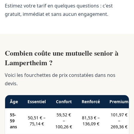
Estimez votre tarif en quelques questions : c'est
gratuit, immédiat et sans aucun engagement.
Combien coûte une mutuelle senior à
Lampertheim ?
Voici les fourchettes de prix constatées dans nos
devis.
Âge
Essentiel
Confort
Renforcé
Premium
55-
59,52 €
101,97 €
50,51 €
–
81,53 €
–
59
–
–
75,14 €
136,09 €
ans
100,26 €
269,36 €