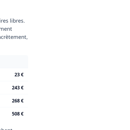
es libres.
ement
ncrètement,
23 €
243 €
268 €
508 €