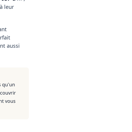
à leur
ant
rfait
nt aussi
s qu'un
 couvrir
nt vous