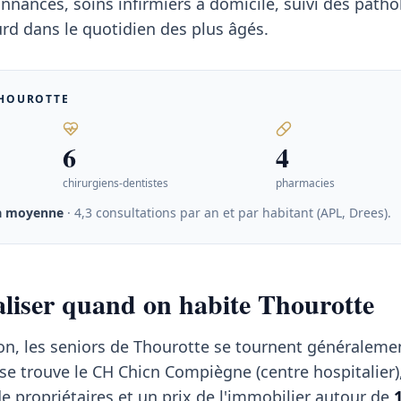
nances, soins infirmiers à domicile, suivi des patho
rd dans le quotidien des plus âgés.
HOUROTTE
6
4
chirurgiens-dentistes
pharmacies
la moyenne
· 4,3 consultations par an et par habitant (APL, Drees)
.
taliser quand on habite Thourotte
on, les seniors de Thourotte se tournent généraleme
e trouve le CH Chicn Compiègne (centre hospitalier),
e propriétaires et un prix de l'immobilier autour de