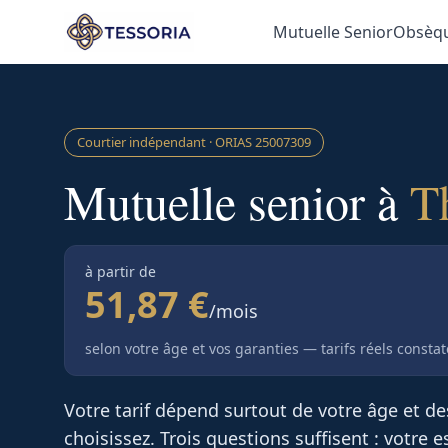
Aller au contenu principal
Mutuelle Senior
Obsèq
Courtier indépendant · ORIAS
25007309
Mutuelle senior à
T
à partir de
51,87 €
/mois
selon votre âge et vos garanties — tarifs réels consta
Votre tarif dépend surtout de votre âge et d
choisissez. Trois questions suffisent : votre