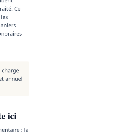
ombent
aité. Ce
 les
paniers
honoraires
à charge
et annuel
e ici
entaire : la