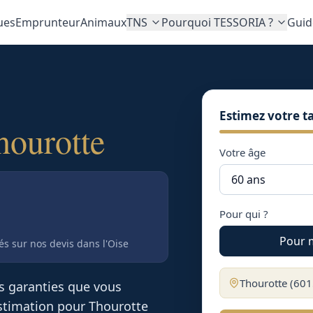
ues
Emprunteur
Animaux
TNS
Pourquoi TESSORIA ?
Guid
Estimez votre ta
hourotte
Votre âge
Pour qui ?
Pour 
tés sur nos devis
dans l'Oise
Thourotte
(
601
es garanties que vous
 estimation pour
Thourotte