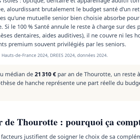
 isolés : optique, dentaire et appareillage auditif t
, alourdissant brutalement le budget santé d'un retr
es qu'une mutuelle senior bien choisie absorbe pour
. Si le 100 % Santé annule le reste à charge sur des 
hèses dentaires, aides auditives), il ne couvre ni les 
nts premium souvent privilégiés par les seniors.
 Hauts-de-France 2024, DREES 2024, données 2024.
nu médian de
21 310 €
par an de Thourotte, un reste 
thèse de hanche représente une part réelle du budg
r de Thourotte : pourquoi ça compt
 facteurs justifient de soigner le choix de sa complém