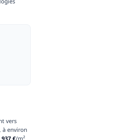
logies
nt vers
 à environ
1 937 €
/m²,