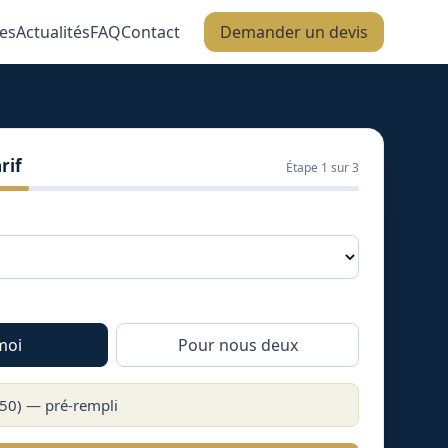
es
Actualités
FAQ
Contact
Demander un devis
rif
Étape
1
sur 3
moi
Pour nous deux
50
) — pré-rempli