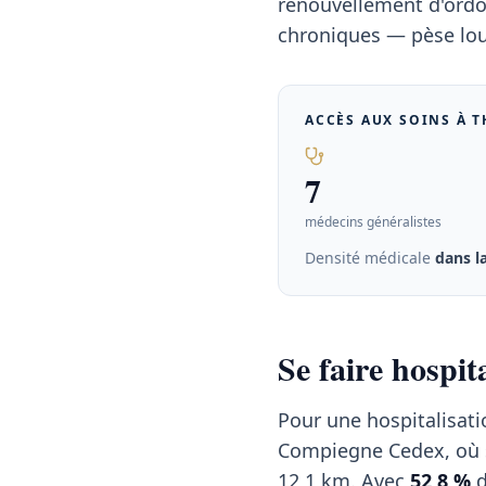
renouvellement d'ordon
chroniques — pèse lou
ACCÈS AUX SOINS À
T
7
médecins généralistes
Densité médicale
dans 
Se faire hospi
Pour une hospitalisati
Compiegne Cedex, où s
12,1 km. Avec
52,8 %
d