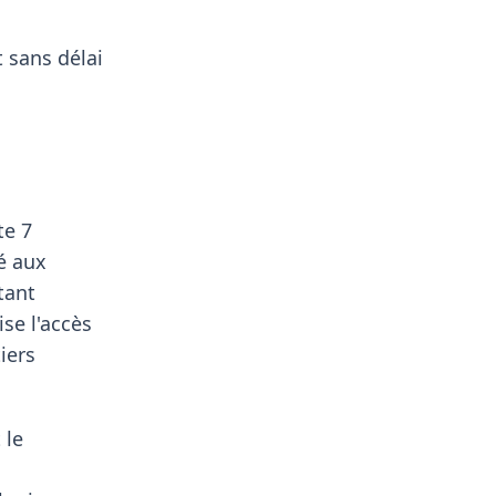
 sans délai
te 7
é aux
tant
se l'accès
iers
 le