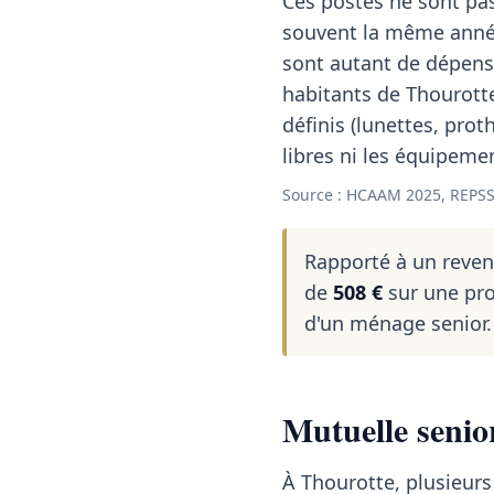
Ces postes ne sont pas
souvent la même année
sont autant de dépens
habitants de Thourotte
définis (lunettes, prot
libres ni les équipeme
Source : HCAAM 2025, REPSS
Rapporté à un reve
de
508 €
sur une pro
d'un ménage senior.
Mutuelle senio
À Thourotte, plusieurs