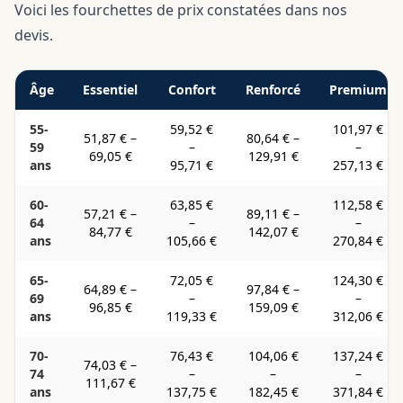
Voici les fourchettes de prix constatées dans nos
devis.
Âge
Essentiel
Confort
Renforcé
Premium
55-
59,52 €
101,97 €
51,87 €
–
80,64 €
–
59
–
–
69,05 €
129,91 €
ans
95,71 €
257,13 €
60-
63,85 €
112,58 €
57,21 €
–
89,11 €
–
64
–
–
84,77 €
142,07 €
ans
105,66 €
270,84 €
65-
72,05 €
124,30 €
64,89 €
–
97,84 €
–
69
–
–
96,85 €
159,09 €
ans
119,33 €
312,06 €
70-
76,43 €
104,06 €
137,24 €
74,03 €
–
74
–
–
–
111,67 €
ans
137,75 €
182,45 €
371,84 €