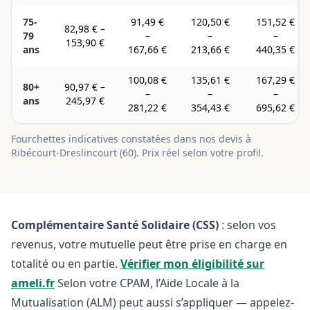
75-
91,49 €
120,50 €
151,52 €
82,98 €
–
79
–
–
–
153,90 €
ans
167,66 €
213,66 €
440,35 €
100,08 €
135,61 €
167,29 €
80+
90,97 €
–
–
–
–
ans
245,97 €
281,22 €
354,43 €
695,62 €
Fourchettes indicatives constatées dans nos devis à
Ribécourt-Dreslincourt
(
60
). Prix réel selon votre profil.
Complémentaire Santé Solidaire (CSS)
: selon vos
revenus, votre mutuelle peut être prise en charge en
totalité ou en partie.
Vérifier mon éligibilité sur
ameli.fr
Selon votre CPAM, l’Aide Locale à la
Mutualisation (ALM) peut aussi s’appliquer — appelez-