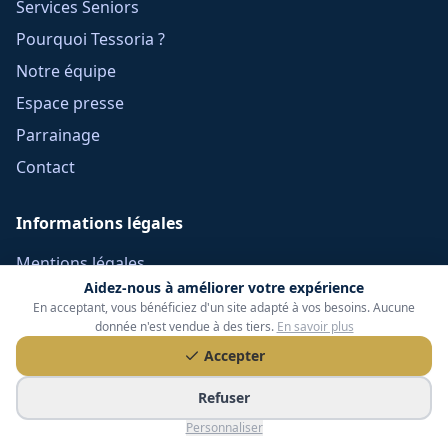
Services Seniors
Pourquoi Tessoria ?
Notre équipe
Espace presse
Parrainage
Contact
Informations légales
Mentions légales
Aidez-nous à améliorer votre expérience
Confidentialité
En acceptant, vous bénéficiez d'un site adapté à vos besoins. Aucune
Cookies
donnée n'est vendue à des tiers.
En savoir plus
Accepter
CGU
Réclamations
Refuser
CGV Frais Courtage
Personnaliser