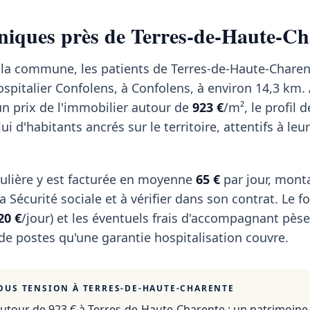
iniques près de Terres-de-Haute-Ch
r la commune, les patients de Terres-de-Haute-Chare
ospitalier Confolens, à Confolens, à environ 14,3 km
un prix de l'immobilier autour de
923 €
/m², le profil 
i d'habitants ancrés sur le territoire, attentifs à leu
ulière y est facturée en moyenne
65 €
par jour, mont
 Sécurité sociale et à vérifier dans son contrat. Le fo
20 €
/jour) et les éventuels frais d'accompagnant pèse
 de postes qu'une garantie hospitalisation couvre.
OUS TENSION À
TERRES-DE-HAUTE-CHARENTE
autour de 923 €
à
Terres-de-Haute-Charente
: un patrimoine