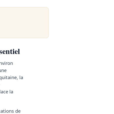
sentiel
nviron
une
uitaine, la
e
place la
tations de