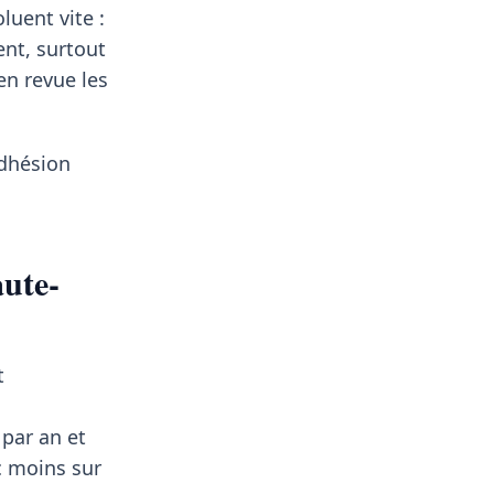
luent vite :
ent, surtout
en revue les
adhésion
aute-
t
 par an et
c moins sur