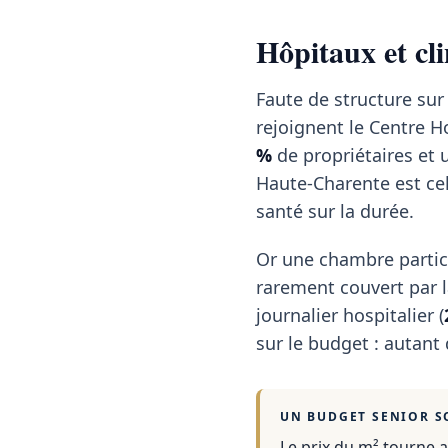
Hôpitaux et cl
Faute de structure su
rejoignent le Centre H
%
de propriétaires et 
Haute-Charente est celu
santé sur la durée.
Or une chambre partic
rarement couvert par la
journalier hospitalier (
sur le budget : autant
UN BUDGET SENIOR S
Le prix du m² tourne 