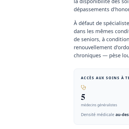
la disponibilité des so
dépassements d'honor
À défaut de spécialis
dans les mêmes condit
de seniors, à conditio
renouvellement d'ordon
chroniques — pèse lou
ACCÈS AUX SOINS À
T
5
médecins généralistes
Densité médicale
au-des