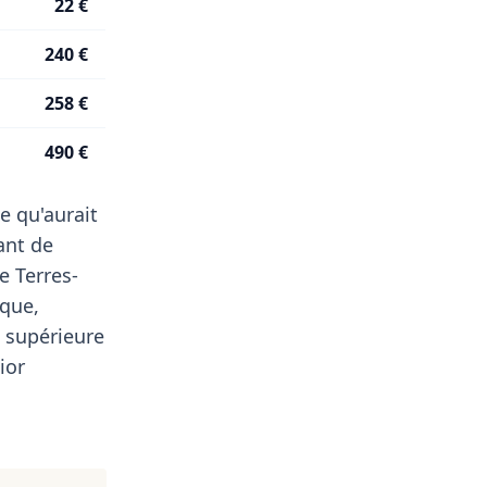
22 €
240 €
258 €
490 €
e qu'aurait
ant de
e Terres-
ique,
 supérieure
ior