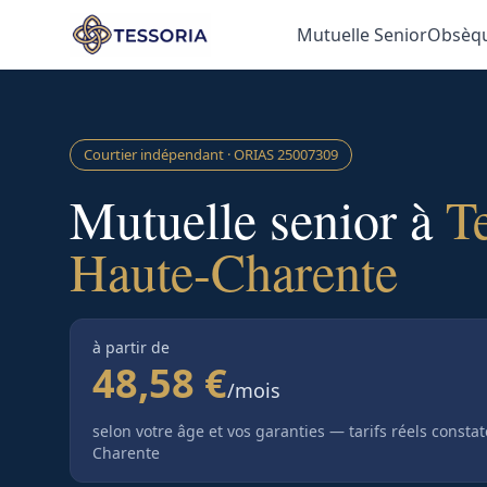
Aller au contenu principal
Mutuelle Senior
Obsèq
Courtier indépendant · ORIAS
25007309
Mutuelle senior à
T
Haute-Charente
à partir de
48,58 €
/mois
selon votre âge et vos garanties — tarifs réels consta
Charente