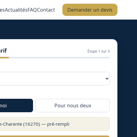
es
Actualités
FAQ
Contact
Demander un devis
rif
Étape
1
sur 3
moi
Pour nous deux
e-Charente
(
16270
) — pré-rempli