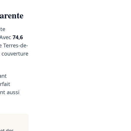
arente
nte
. Avec
74,6
de Terres-de-
r couverture
ant
rfait
nt aussi
 et des