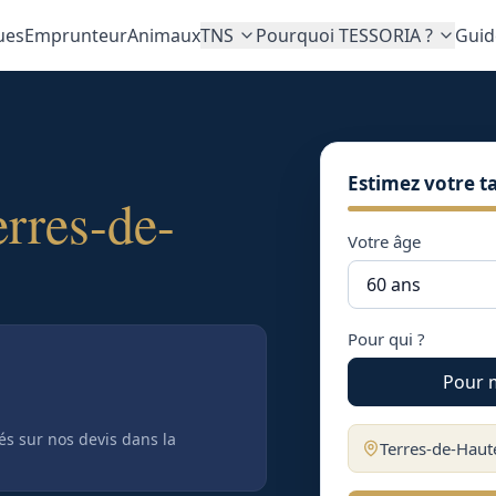
ues
Emprunteur
Animaux
TNS
Pourquoi TESSORIA ?
Guid
Estimez votre ta
erres-de-
Votre âge
Pour qui ?
Pour 
tés sur nos devis
dans la
Terres-de-Haut