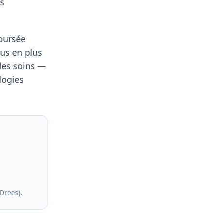
es
boursée
us en plus
 des soins —
logies
 Drees)
.