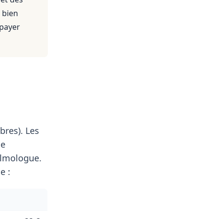
 bien
 payer
bres). Les
le
lmologue.
e :