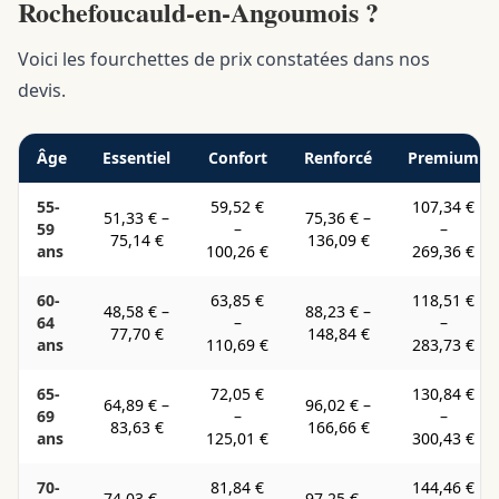
Rochefoucauld-en-Angoumois ?
Voici les fourchettes de prix constatées dans nos
devis.
Âge
Essentiel
Confort
Renforcé
Premium
55-
59,52 €
107,34 €
51,33 €
–
75,36 €
–
59
–
–
75,14 €
136,09 €
ans
100,26 €
269,36 €
60-
63,85 €
118,51 €
48,58 €
–
88,23 €
–
64
–
–
77,70 €
148,84 €
ans
110,69 €
283,73 €
65-
72,05 €
130,84 €
64,89 €
–
96,02 €
–
69
–
–
83,63 €
166,66 €
ans
125,01 €
300,43 €
70-
81,84 €
144,46 €
74,03 €
–
97,25 €
–