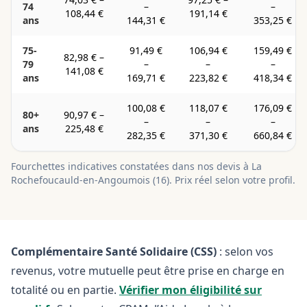
74
–
–
108,44 €
191,14 €
ans
144,31 €
353,25 €
75-
91,49 €
106,94 €
159,49 €
82,98 €
–
79
–
–
–
141,08 €
ans
169,71 €
223,82 €
418,34 €
100,08 €
118,07 €
176,09 €
80+
90,97 €
–
–
–
–
ans
225,48 €
282,35 €
371,30 €
660,84 €
Fourchettes indicatives constatées dans nos devis à
La
Rochefoucauld-en-Angoumois
(
16
). Prix réel selon votre profil.
Complémentaire Santé Solidaire (CSS)
: selon vos
revenus, votre mutuelle peut être prise en charge en
totalité ou en partie.
Vérifier mon éligibilité sur