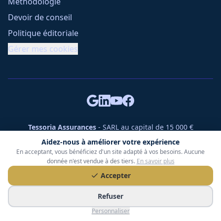
Méthodologie
Devoir de conseil
Politique éditoriale
Gérer mes cookies
Tessoria Assurances
- SARL au capital de 15 000 €
ORIAS n° 25007309 - RCS 990 206 179 - Membre du réseau
Aidez-nous à améliorer votre expérience
360 Courtage
En acceptant, vous bénéficiez d'un site adapté à vos besoins. Aucune
RC Pro : Klarity - Contrat n° CCOUK000785
donnée n'est vendue à des tiers.
En savoir plus
49 chemin des Gardettes Sine, 06570 Saint-Paul-de-Vence
Accepter
©
2026
Tessoria Assurances. Tous droits réservés.
Refuser
Personnaliser