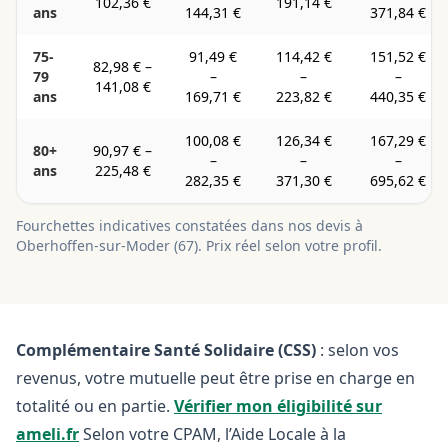
102,36 €
191,14 €
ans
144,31 €
371,84 €
75-
91,49 €
114,42 €
151,52 €
82,98 €
–
79
–
–
–
141,08 €
ans
169,71 €
223,82 €
440,35 €
100,08 €
126,34 €
167,29 €
80+
90,97 €
–
–
–
–
ans
225,48 €
282,35 €
371,30 €
695,62 €
Fourchettes indicatives constatées dans nos devis à
Oberhoffen-sur-Moder
(
67
). Prix réel selon votre profil.
Complémentaire Santé Solidaire (CSS)
: selon vos
revenus, votre mutuelle peut être prise en charge en
totalité ou en partie.
Vérifier mon éligibilité sur
ameli.fr
Selon votre CPAM, l’Aide Locale à la