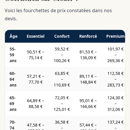
Voici les fourchettes de prix constatées dans nos
devis.
Âge
Essentiel
Confort
Renforcé
Premium
55-
59,52 €
101,97 €
50,51 €
–
81,53 €
–
59
–
–
75,14 €
136,09 €
ans
100,26 €
269,36 €
60-
63,85 €
112,58 €
57,21 €
–
89,11 €
–
64
–
–
77,70 €
148,84 €
ans
110,69 €
283,73 €
65-
72,05 €
124,30 €
64,89 €
–
95,01 €
–
69
–
–
88,58 €
166,66 €
ans
125,01 €
312,06 €
70-
36,58 €
137,24 €
47,58 €
–
57,44 €
–
74
–
–