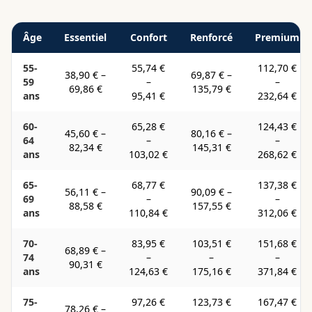
Âge
Essentiel
Confort
Renforcé
Premium
55-
55,74 €
112,70 €
38,90 €
–
69,87 €
–
59
–
–
69,86 €
135,79 €
ans
95,41 €
232,64 €
60-
65,28 €
124,43 €
45,60 €
–
80,16 €
–
64
–
–
82,34 €
145,31 €
ans
103,02 €
268,62 €
65-
68,77 €
137,38 €
56,11 €
–
90,09 €
–
69
–
–
88,58 €
157,55 €
ans
110,84 €
312,06 €
70-
83,95 €
103,51 €
151,68 €
68,89 €
–
74
–
–
–
90,31 €
ans
124,63 €
175,16 €
371,84 €
75-
97,26 €
123,73 €
167,47 €
78,26 €
–