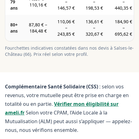
79
–
–
–
110,16 €
ans
146,57 €
198,53 €
440,35 €
110,06 €
136,61 €
184,90 €
80+
87,80 €
–
–
–
–
ans
184,48 €
243,85 €
320,67 €
695,62 €
Fourchettes indicatives constatées dans nos devis à
Salses-le-
Château
(
66
). Prix réel selon votre profil.
Complémentaire Santé Solidaire (CSS)
: selon vos
revenus, votre mutuelle peut être prise en charge en
totalité ou en partie.
Vérifier mon éligibilité sur
ameli.fr
Selon votre CPAM, l’Aide Locale à la
Mutualisation (ALM) peut aussi s’appliquer — appelez-
nous, nous vérifions ensemble.