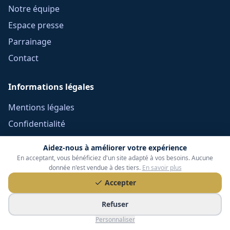
Notre équipe
Espace presse
Parrainage
Contact
Informations légales
Mentions légales
Confidentialité
Cookies
Aidez-nous à améliorer votre expérience
CGU
En acceptant, vous bénéficiez d'un site adapté à vos besoins. Aucune
donnée n'est vendue à des tiers.
En savoir plus
Réclamations
Accepter
CGV Frais Courtage
Refuser
Méthodologie
Personnaliser
Devoir de conseil