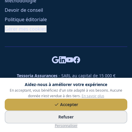
Méthodologie
Devoir de conseil
Politique éditoriale
Gérer mes cookies
Tessoria Assurances
- SARL au capital de 15 000 €
ORIAS n° 25007309 - RCS 990 206 179 - Membre du réseau
Aidez-nous à améliorer votre expérience
360 Courtage
En acceptant, vous bénéficiez d'un site adapté à vos besoins. Aucune
RC Pro : Klarity - Contrat n° CCOUK000785
donnée n'est vendue à des tiers.
En savoir plus
49 chemin des Gardettes Sine, 06570 Saint-Paul-de-Vence
Accepter
©
2026
Tessoria Assurances. Tous droits réservés.
Refuser
Personnaliser