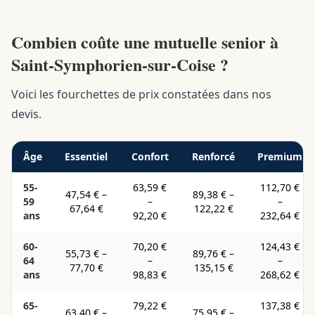
Combien coûte une mutuelle senior à
Saint-Symphorien-sur-Coise ?
Voici les fourchettes de prix constatées dans nos
devis.
Âge
Essentiel
Confort
Renforcé
Premium
55-
63,59 €
112,70 €
47,54 €
–
89,38 €
–
59
–
–
67,64 €
122,22 €
ans
92,20 €
232,64 €
60-
70,20 €
124,43 €
55,73 €
–
89,76 €
–
64
–
–
77,70 €
135,15 €
ans
98,83 €
268,62 €
65-
79,22 €
137,38 €
63,40 €
–
75,95 €
–