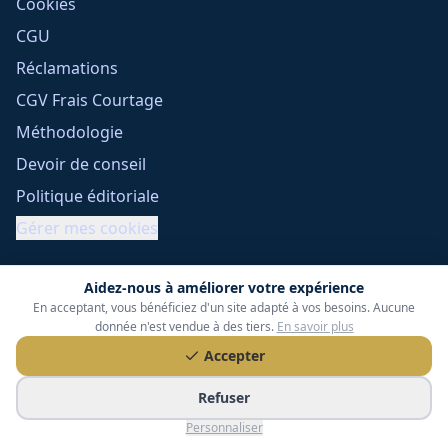
Cookies
CGU
Réclamations
CGV Frais Courtage
Méthodologie
Devoir de conseil
Politique éditoriale
Gérer mes cookies
Aidez-nous à améliorer votre expérience
En acceptant, vous bénéficiez d'un site adapté à vos besoins. Aucune
donnée n'est vendue à des tiers.
En savoir plus
Accepter
Tessoria Assurances
- SARL au capital de 15 000 €
Refuser
ORIAS n° 25007309 - RCS 990 206 179 - Membre du réseau
Personnaliser
360 Courtage