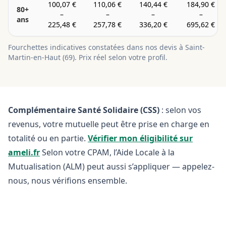
100,07 €
110,06 €
140,44 €
184,90 €
80+
–
–
–
–
ans
225,48 €
257,78 €
336,20 €
695,62 €
Fourchettes indicatives constatées dans nos devis à
Saint-
Martin-en-Haut
(
69
). Prix réel selon votre profil.
Complémentaire Santé Solidaire (CSS)
: selon vos
revenus, votre mutuelle peut être prise en charge en
totalité ou en partie.
Vérifier mon éligibilité sur
ameli.fr
Selon votre CPAM, l’Aide Locale à la
Mutualisation (ALM) peut aussi s’appliquer — appelez-
nous, nous vérifions ensemble.