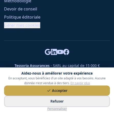
Méthodologie
Devoir de conseil
Politique éditoriale
Gérer mes cookies
Tessoria Assurances
- SARL au capital de 15 000 €
ORIAS n° 25007309 - RCS 990 206 179 - Membre du réseau
Aidez-nous à améliorer votre expérience
360 Courtage
En acceptant, vous bénéficiez d'un site adapté à vos besoins. Aucune
RC Pro : Klarity - Contrat n° CCOUK000785
donnée n'est vendue à des tiers.
En savoir plus
49 chemin des Gardettes Sine, 06570 Saint-Paul-de-Vence
Accepter
©
2026
Tessoria Assurances. Tous droits réservés.
Refuser
Personnaliser