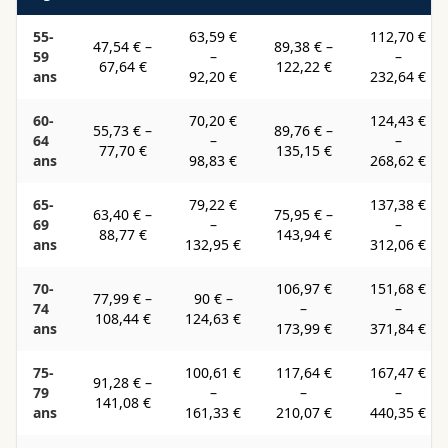
55-
63,59 €
112,70 €
47,54 €
–
89,38 €
–
59
–
–
67,64 €
122,22 €
ans
92,20 €
232,64 €
60-
70,20 €
124,43 €
55,73 €
–
89,76 €
–
64
–
–
77,70 €
135,15 €
ans
98,83 €
268,62 €
65-
79,22 €
137,38 €
63,40 €
–
75,95 €
–
69
–
–
88,77 €
143,94 €
ans
132,95 €
312,06 €
70-
106,97 €
151,68 €
77,99 €
–
90 €
–
74
–
–
108,44 €
124,63 €
ans
173,99 €
371,84 €
75-
100,61 €
117,64 €
167,47 €
91,28 €
–
79
–
–
–
141,08 €
ans
161,33 €
210,07 €
440,35 €