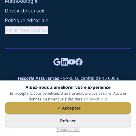
Méthodologie
Devoir de conseil
Politique éditoriale
Gérer mes cookies
Tessoria Assurances
- SARL au capital de 15 000 €
ORIAS n° 25007309 - RCS 990 206 179 - Membre du réseau
Aidez-nous à améliorer votre expérience
360 Courtage
En acceptant, vous bénéficiez d'un site adapté à vos besoins. Aucune
RC Pro : Klarity - Contrat n° CCOUK000785
donnée n'est vendue à des tiers.
En savoir plus
49 chemin des Gardettes Sine, 06570 Saint-Paul-de-Vence
Accepter
©
2026
Tessoria Assurances. Tous droits réservés.
Refuser
Personnaliser