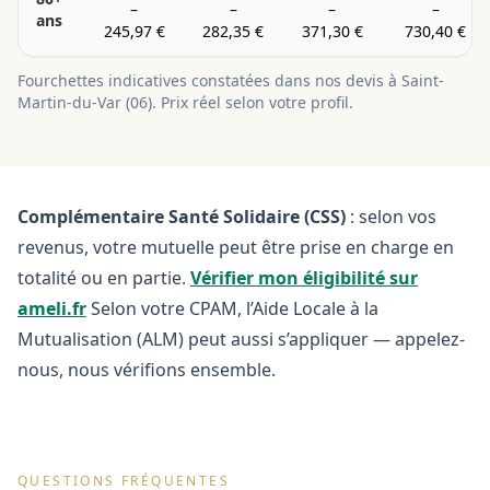
–
–
–
–
ans
245,97 €
282,35 €
371,30 €
730,40 €
Fourchettes indicatives constatées dans nos devis à
Saint-
Martin-du-Var
(
06
). Prix réel selon votre profil.
Complémentaire Santé Solidaire (CSS)
: selon vos
revenus, votre mutuelle peut être prise en charge en
totalité ou en partie.
Vérifier mon éligibilité sur
ameli.fr
Selon votre CPAM, l’Aide Locale à la
Mutualisation (ALM) peut aussi s’appliquer — appelez-
nous, nous vérifions ensemble.
QUESTIONS FRÉQUENTES