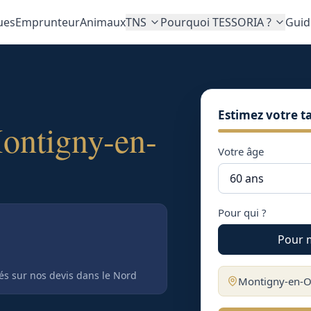
ues
Emprunteur
Animaux
TNS
Pourquoi TESSORIA ?
Guid
Estimez votre ta
ontigny-en-
Votre âge
Pour qui ?
Pour 
tés sur nos devis
dans le Nord
Montigny-en-O