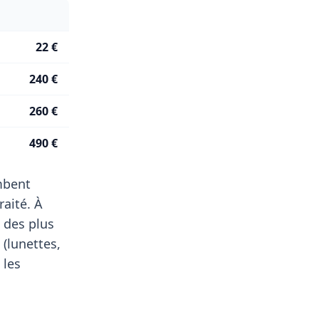
22 €
240 €
260 €
490 €
ombent
aité. À
 des plus
 (lunettes,
 les