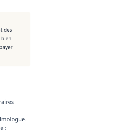
et des
 bien
 payer
raires
lmologue.
e :