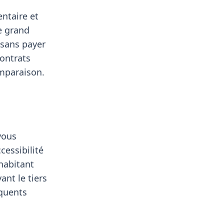
entaire et
le grand
 sans payer
contrats
omparaison.
vous
essibilité
habitant
nt le tiers
quents