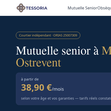
Aller au contenu principal
Mutuelle Senior
Obsèq
Courtier indépendant · ORIAS
25007309
Mutuelle senior à
M
Ostrevent
à partir de
38,90 €
/mois
selon votre âge et vos garanties — tarifs réels consta