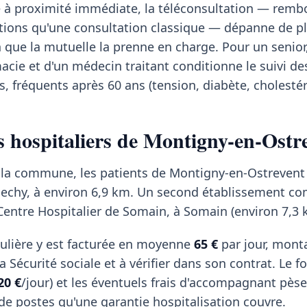
te à proximité immédiate, la téléconsultation — rem
ions qu'une consultation classique — dépanne de pl
n que la mutuelle la prenne en charge. Pour un senior,
cie et d'un médecin traitant conditionne le suivi de
, fréquents après 60 ans (tension, diabète, cholestér
s hospitaliers de Montigny-en-Ostr
r la commune, les patients de Montigny-en-Ostrevent
Dechy, à environ 6,9 km. Un second établissement co
e Centre Hospitalier de Somain, à Somain (environ 7,3 
ulière y est facturée en moyenne
65 €
par jour, mont
 Sécurité sociale et à vérifier dans son contrat. Le fo
20 €
/jour) et les éventuels frais d'accompagnant pèse
 de postes qu'une garantie hospitalisation couvre.