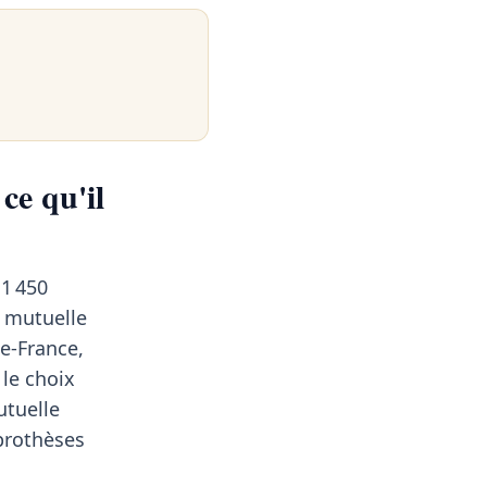
ce qu'il
1 450
e mutuelle
e-France,
 le choix
utuelle
 prothèses