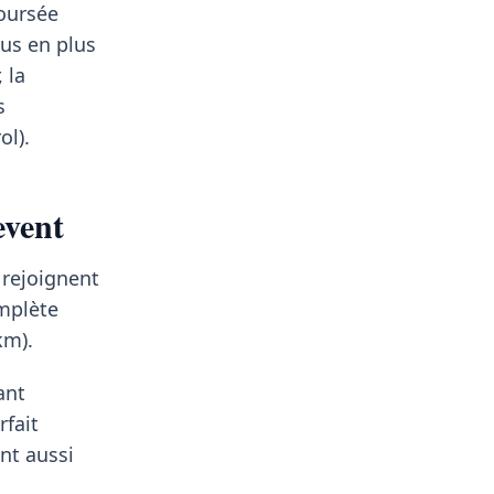
boursée
us en plus
 la
s
ol).
event
 rejoignent
mplète
km).
ant
rfait
nt aussi