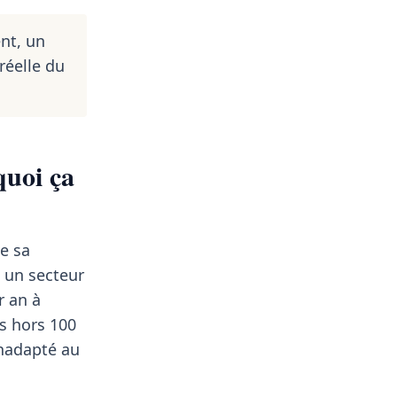
nt, un
réelle du
quoi ça
de sa
 un secteur
 an à
s hors 100
inadapté au