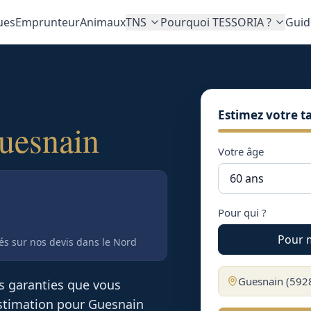
ues
Emprunteur
Animaux
TNS
Pourquoi TESSORIA ?
Guid
Estimez votre ta
uesnain
Votre âge
Pour qui ?
Pour 
tés sur nos devis
dans le Nord
Guesnain
(
592
es garanties que vous
 estimation pour
Guesnain