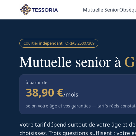
Aller au contenu principal
Mutuelle Senior
Obsèq
Courtier indépendant · ORIAS
25007309
Mutuelle senior à
G
à partir de
38,90 €
/mois
selon votre âge et vos garanties — tarifs réels consta
Votre tarif dépend surtout de votre âge et d
choisissez. Trois questions suffisent : votre