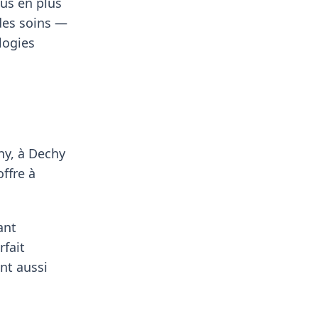
us en plus
 des soins —
logies
hy, à Dechy
ffre à
ant
rfait
nt aussi