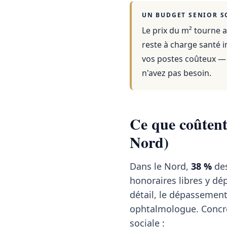
UN BUDGET SENIOR S
Le prix du m² tourne a
reste à charge santé i
vos postes coûteux — 
n'avez pas besoin.
Ce que coûtent 
Nord)
Dans le Nord,
38 %
des
honoraires libres y dép
détail, le dépassemen
ophtalmologue. Concrè
sociale :