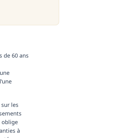
s de 60 ans
 une
d'une
sur les
assements
 oblige
anties à