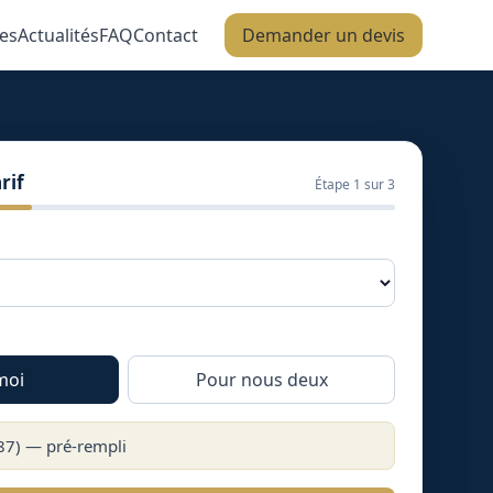
es
Actualités
FAQ
Contact
Demander un devis
rif
Étape
1
sur 3
moi
Pour nous deux
87
) — pré-rempli