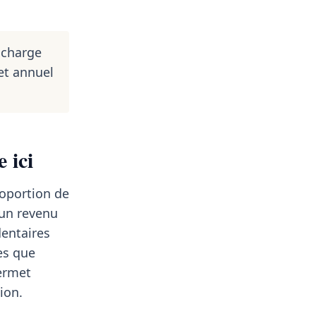
 charge
et annuel
 ici
roportion de
 un revenu
dentaires
es que
permet
ion.