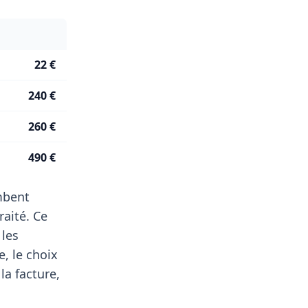
22 €
240 €
260 €
490 €
ombent
aité. Ce
 les
, le choix
la facture,