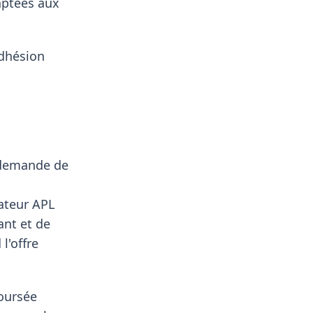
aptées aux
adhésion
 demande de
cateur APL
ant et de
l'offre
boursée