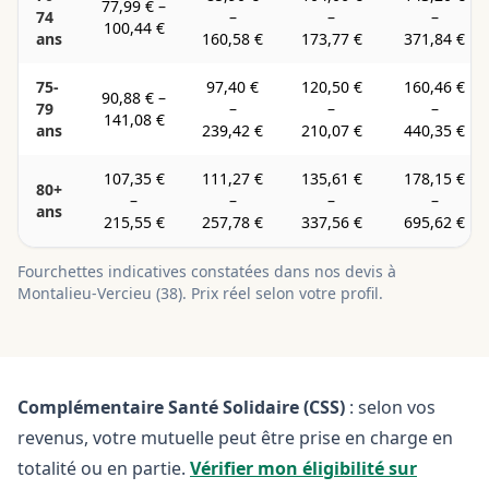
77,99 €
–
74
–
–
–
100,44 €
ans
160,58 €
173,77 €
371,84 €
75-
97,40 €
120,50 €
160,46 €
90,88 €
–
79
–
–
–
141,08 €
ans
239,42 €
210,07 €
440,35 €
107,35 €
111,27 €
135,61 €
178,15 €
80+
–
–
–
–
ans
215,55 €
257,78 €
337,56 €
695,62 €
Fourchettes indicatives constatées dans nos devis à
Montalieu-Vercieu
(
38
). Prix réel selon votre profil.
Complémentaire Santé Solidaire (CSS)
: selon vos
revenus, votre mutuelle peut être prise en charge en
totalité ou en partie.
Vérifier mon éligibilité sur