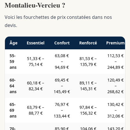
Montalieu-Vercieu ?
Voici les fourchettes de prix constatées dans nos
devis.
Âge
Essentiel
Confort
Renforcé
Premium
55-
63,08 €
112,53 €
51,33 €
–
81,53 €
–
59
–
–
75,14 €
135,79 €
ans
94,69 €
244,89 €
60-
69,45 €
120,49 €
60,18 €
–
89,11 €
–
64
–
–
82,34 €
145,31 €
ans
145,49 €
268,62 €
65-
76,97 €
130,42 €
63,79 €
–
97,84 €
–
69
–
–
88,77 €
156,32 €
ans
133,44 €
312,06 €
70-
85,90 €
104,06 €
143,20 €