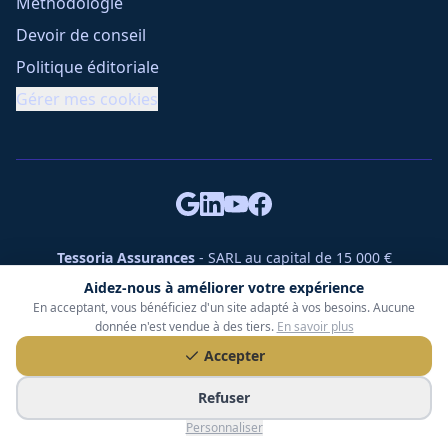
Méthodologie
Devoir de conseil
Politique éditoriale
Gérer mes cookies
Tessoria Assurances
- SARL au capital de 15 000 €
ORIAS n° 25007309 - RCS 990 206 179 - Membre du réseau
Aidez-nous à améliorer votre expérience
360 Courtage
En acceptant, vous bénéficiez d'un site adapté à vos besoins. Aucune
RC Pro : Klarity - Contrat n° CCOUK000785
donnée n'est vendue à des tiers.
En savoir plus
49 chemin des Gardettes Sine, 06570 Saint-Paul-de-Vence
Accepter
©
2026
Tessoria Assurances. Tous droits réservés.
Refuser
Personnaliser