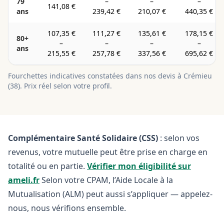
79
–
–
–
141,08 €
ans
239,42 €
210,07 €
440,35 €
107,35 €
111,27 €
135,61 €
178,15 €
80+
–
–
–
–
ans
215,55 €
257,78 €
337,56 €
695,62 €
Fourchettes indicatives constatées dans nos devis à
Crémieu
(
38
). Prix réel selon votre profil.
Complémentaire Santé Solidaire (CSS)
: selon vos
revenus, votre mutuelle peut être prise en charge en
totalité ou en partie.
Vérifier mon éligibilité sur
ameli.fr
Selon votre CPAM, l’Aide Locale à la
Mutualisation (ALM) peut aussi s’appliquer — appelez-
nous, nous vérifions ensemble.