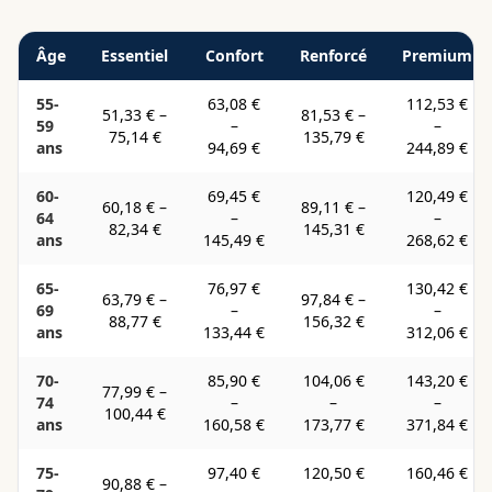
Âge
Essentiel
Confort
Renforcé
Premium
55-
63,08 €
112,53 €
51,33 €
–
81,53 €
–
59
–
–
75,14 €
135,79 €
ans
94,69 €
244,89 €
60-
69,45 €
120,49 €
60,18 €
–
89,11 €
–
64
–
–
82,34 €
145,31 €
ans
145,49 €
268,62 €
65-
76,97 €
130,42 €
63,79 €
–
97,84 €
–
69
–
–
88,77 €
156,32 €
ans
133,44 €
312,06 €
70-
85,90 €
104,06 €
143,20 €
77,99 €
–
74
–
–
–
100,44 €
ans
160,58 €
173,77 €
371,84 €
75-
97,40 €
120,50 €
160,46 €
90,88 €
–