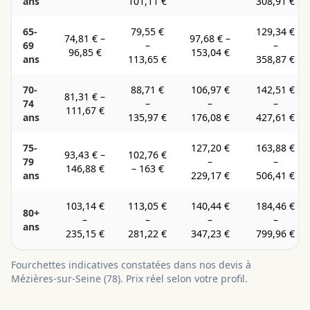
ans
101,11 €
308,91 €
65-
79,55 €
129,34 €
74,81 €
–
97,68 €
–
69
–
–
96,85 €
153,04 €
ans
113,65 €
358,87 €
70-
88,71 €
106,97 €
142,51 €
81,31 €
–
74
–
–
–
111,67 €
ans
135,97 €
176,08 €
427,61 €
75-
127,20 €
163,88 €
93,43 €
–
102,76 €
79
–
–
146,88 €
–
163 €
ans
229,17 €
506,41 €
103,14 €
113,05 €
140,44 €
184,46 €
80+
–
–
–
–
ans
235,15 €
281,22 €
347,23 €
799,96 €
Fourchettes indicatives constatées dans nos devis à
Mézières-sur-Seine
(
78
). Prix réel selon votre profil.