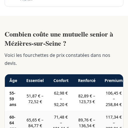
Combien coûte une mutuelle senior à
Mézières-sur-Seine ?
Voici les fourchettes de prix constatées dans nos
devis.
Âge
Essentiel
Confort
Renforcé
Premium
55-
62,98 €
106,45 €
51,87 €
–
82,89 €
–
59
–
–
72,52 €
123,73 €
ans
92,20 €
258,84 €
60-
71,48 €
117,34 €
65,65 €
–
89,76 €
–
64
–
–
84,77 €
136,54 €