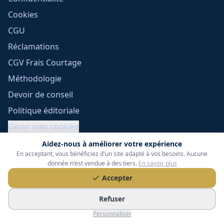
Cookies
CGU
Réclamations
CGV Frais Courtage
Méthodologie
Devoir de conseil
Politique éditoriale
Gérer mes cookies
Aidez-nous à améliorer votre expérience
En acceptant, vous bénéficiez d'un site adapté à vos besoins. Aucune
donnée n'est vendue à des tiers.
En savoir plus
Accepter
Refuser
Tessoria Assurances
- SARL au capital de 15 000 €
Personnaliser
ORIAS n° 25007309 - RCS 990 206 179 - Membre du réseau