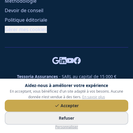
Méthodologie
Devoir de conseil
Politique éditoriale
Gérer mes cookies
Tessoria Assurances
- SARL au capital de 15 000 €
ORIAS n° 25007309 - RCS 990 206 179 - Membre du réseau
Aidez-nous à améliorer votre expérience
360 Courtage
En acceptant, vous bénéficiez d'un site adapté à vos besoins. Aucune
RC Pro : Klarity - Contrat n° CCOUK000785
donnée n'est vendue à des tiers.
En savoir plus
49 chemin des Gardettes Sine, 06570 Saint-Paul-de-Vence
Accepter
©
2026
Tessoria Assurances. Tous droits réservés.
Refuser
Personnaliser