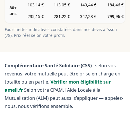
103,14 €
113,05 €
140,44 €
184,46 €
80+
–
–
–
–
ans
235,15 €
281,22 €
347,23 €
799,96 €
Fourchettes indicatives constatées dans nos devis à
Issou
(
78
). Prix réel selon votre profil.
Complémentaire Santé Solidaire (CSS)
: selon vos
revenus, votre mutuelle peut être prise en charge en
totalité ou en partie.
Vérifier mon éligibilité sur
ameli.fr
Selon votre CPAM, l’Aide Locale à la
Mutualisation (ALM) peut aussi s’appliquer — appelez-
nous, nous vérifions ensemble.