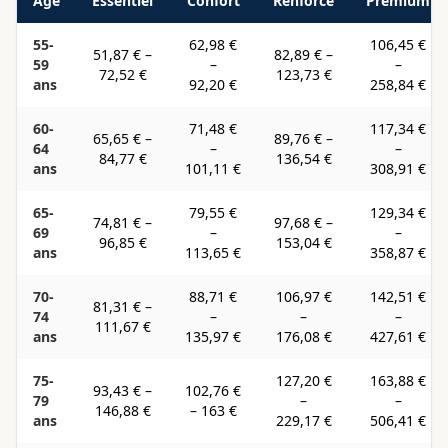
Âge
Essentiel
Confort
Renforcé
Premium
55-
62,98 €
106,45 €
51,87 €
–
82,89 €
–
59
–
–
72,52 €
123,73 €
ans
92,20 €
258,84 €
60-
71,48 €
117,34 €
65,65 €
–
89,76 €
–
64
–
–
84,77 €
136,54 €
ans
101,11 €
308,91 €
65-
79,55 €
129,34 €
74,81 €
–
97,68 €
–
69
–
–
96,85 €
153,04 €
ans
113,65 €
358,87 €
70-
88,71 €
106,97 €
142,51 €
81,31 €
–
74
–
–
–
111,67 €
ans
135,97 €
176,08 €
427,61 €
75-
127,20 €
163,88 €
93,43 €
–
102,76 €
79
–
–
146,88 €
–
163 €
ans
229,17 €
506,41 €