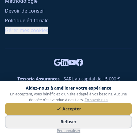
Méthodologie
Devoir de conseil
Politique éditoriale
Gérer mes cookies
Tessoria Assurances
- SARL au capital de 15 000 €
ORIAS n° 25007309 - RCS 990 206 179 - Membre du réseau
Aidez-nous à améliorer votre expérience
360 Courtage
En acceptant, vous bénéficiez d'un site adapté à vos besoins. Aucune
RC Pro : Klarity - Contrat n° CCOUK000785
donnée n'est vendue à des tiers.
En savoir plus
49 chemin des Gardettes Sine, 06570 Saint-Paul-de-Vence
Accepter
©
2026
Tessoria Assurances. Tous droits réservés.
Refuser
Personnaliser