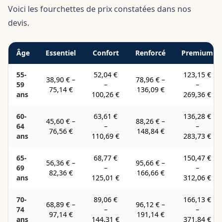
Voici les fourchettes de prix constatées dans nos
devis.
Âge
Essentiel
Confort
Renforcé
Premium
55-
52,04 €
123,15 €
38,90 €
–
78,96 €
–
59
–
–
75,14 €
136,09 €
ans
100,26 €
269,36 €
60-
63,61 €
136,28 €
45,60 €
–
88,26 €
–
64
–
–
76,56 €
148,84 €
ans
110,69 €
283,73 €
65-
68,77 €
150,47 €
56,36 €
–
95,66 €
–
69
–
–
82,36 €
166,66 €
ans
125,01 €
312,06 €
70-
89,06 €
166,13 €
68,89 €
–
96,12 €
–
74
–
–
97,14 €
191,14 €
ans
144,31 €
371,84 €