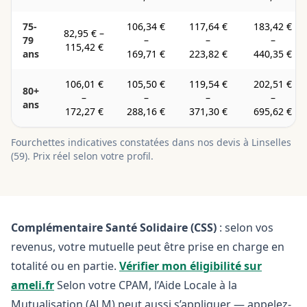
75-
106,34 €
117,64 €
183,42 €
82,95 €
–
79
–
–
–
115,42 €
ans
169,71 €
223,82 €
440,35 €
106,01 €
105,50 €
119,54 €
202,51 €
80+
–
–
–
–
ans
172,27 €
288,16 €
371,30 €
695,62 €
Fourchettes indicatives constatées dans nos devis à
Linselles
(
59
). Prix réel selon votre profil.
Complémentaire Santé Solidaire (CSS)
: selon vos
revenus, votre mutuelle peut être prise en charge en
totalité ou en partie.
Vérifier mon éligibilité sur
ameli.fr
Selon votre CPAM, l’Aide Locale à la
Mutualisation (ALM) peut aussi s’appliquer — appelez-