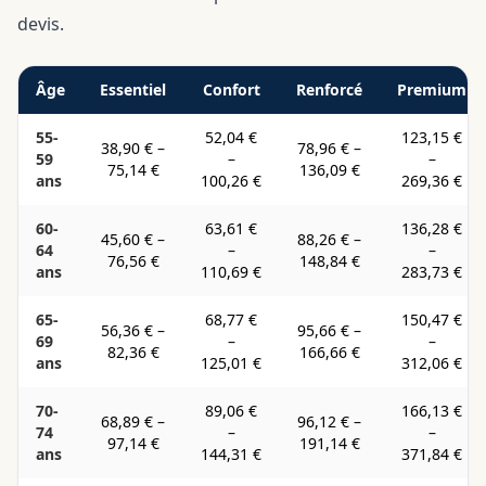
devis.
Âge
Essentiel
Confort
Renforcé
Premium
55-
52,04 €
123,15 €
38,90 €
–
78,96 €
–
59
–
–
75,14 €
136,09 €
ans
100,26 €
269,36 €
60-
63,61 €
136,28 €
45,60 €
–
88,26 €
–
64
–
–
76,56 €
148,84 €
ans
110,69 €
283,73 €
65-
68,77 €
150,47 €
56,36 €
–
95,66 €
–
69
–
–
82,36 €
166,66 €
ans
125,01 €
312,06 €
70-
89,06 €
166,13 €
68,89 €
–
96,12 €
–
74
–
–
97,14 €
191,14 €
ans
144,31 €
371,84 €