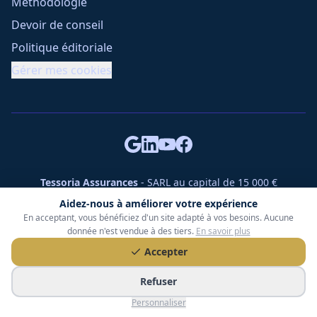
Méthodologie
Devoir de conseil
Politique éditoriale
Gérer mes cookies
Tessoria Assurances
- SARL au capital de 15 000 €
ORIAS n° 25007309 - RCS 990 206 179 - Membre du réseau
Aidez-nous à améliorer votre expérience
360 Courtage
En acceptant, vous bénéficiez d'un site adapté à vos besoins. Aucune
RC Pro : Klarity - Contrat n° CCOUK000785
donnée n'est vendue à des tiers.
En savoir plus
49 chemin des Gardettes Sine, 06570 Saint-Paul-de-Vence
Accepter
©
2026
Tessoria Assurances. Tous droits réservés.
Refuser
Personnaliser