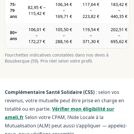
75-
106,34 €
117,64 €
183,42 €
82,95 €
–
79
–
–
–
115,42 €
ans
169,71 €
223,82 €
440,35 €
106,01 €
105,50 €
119,54 €
202,51 €
80+
–
–
–
–
ans
172,27 €
288,16 €
371,30 €
695,62 €
Fourchettes indicatives constatées dans nos devis à
Bousbecque
(
59
). Prix réel selon votre profil.
Complémentaire Santé Solidaire (CSS)
: selon vos
revenus, votre mutuelle peut être prise en charge en
totalité ou en partie.
Vérifier mon éligibilité sur
ameli.fr
Selon votre CPAM, l’Aide Locale à la
Mutualisation (ALM) peut aussi s’appliquer — appelez-