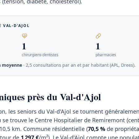
(tension, diabète, cholestérol).
E VAL-D'AJOL
1
1
chirurgiens-dentistes
pharmacies
la moyenne
· 2,5 consultations par an et par habitant (APL, Drees)
.
iniques près du Val-d'Ajol
on, les seniors du Val-d'Ajol se tournent généralemen
se trouve le Centre Hospitalier de Remiremont (cen
n 10,5 km. Commune résidentielle (
70,5 %
de propriéta
utour de
1 297 €
/m²), Le Val-d'Ajol compte une popula