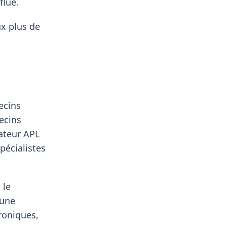
flue.
ux plus de
ecins
ecins
cateur APL
pécialistes
 le
'une
roniques,