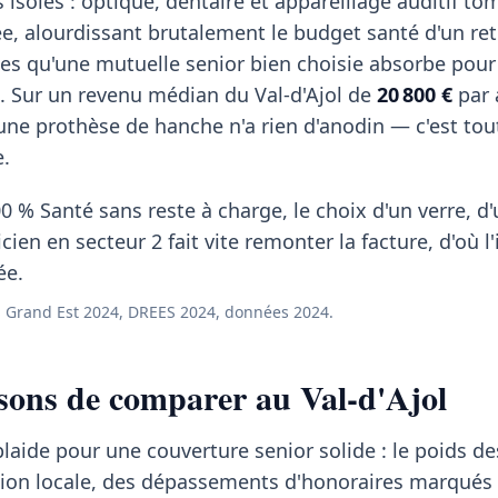
 isolés : optique, dentaire et appareillage auditif t
, alourdissant brutalement le budget santé d'un retr
es qu'une mutuelle senior bien choisie absorbe pour
l. Sur un revenu médian du Val-d'Ajol de
20 800 €
par 
ne prothèse de hanche n'a rien d'anodin — c'est tout 
e.
0 % Santé sans reste à charge, le choix d'un verre, d
ien en secteur 2 fait vite remonter la facture, d'où l'
ée.
 Grand Est 2024, DREES 2024, données 2024.
sons de comparer au Val-d'Ajol
 plaide pour une couverture senior solide : le poids d
tion locale, des dépassements d'honoraires marqués