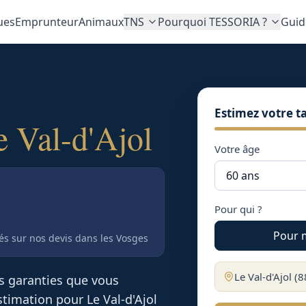
ues
Emprunteur
Animaux
TNS
Pourquoi TESSORIA ?
Guid
Estimez votre ta
e Val-d'Ajol
Votre âge
Pour qui ?
Pour 
tés sur nos devis
dans les Vosges
Le Val-d'Ajol
(
8
es garanties que vous
 estimation pour
Le Val-d'Ajol