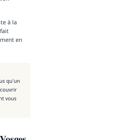
te à la
fait
lement en
nus qu'un
 couvrir
nt vous
 Vosges