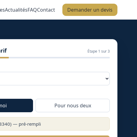
es
Actualités
FAQ
Contact
Demander un devis
rif
Étape
1
sur 3
moi
Pour nous deux
8340
) — pré-rempli