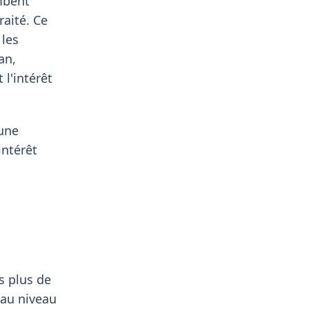
ombent
aité. Ce
 les
an,
l'intérêt
'une
intérêt
es plus de
 au niveau