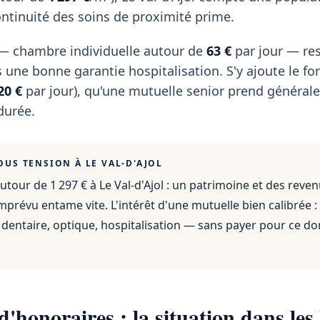
continuité des soins de proximité prime.
r — chambre individuelle autour de
63 €
par jour — res
 une bonne garantie hospitalisation. S'y ajoute le for
20 €
par jour), qu'une mutuelle senior prend généra
durée.
OUS TENSION À
LE VAL-D'AJOL
utour de 1 297 €
à
Le Val-d'Ajol
: un patrimoine et des reve
mprévu entame vite. L'intérêt d'une mutuelle bien calibrée :
dentaire, optique, hospitalisation — sans payer pour ce do
'honoraires : la situation dans les