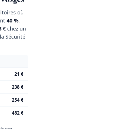
itoires où
ent
40 %
.
3 €
chez un
a Sécurité
21 €
238 €
254 €
482 €