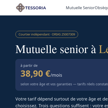
Aller au contenu principal
Mutuelle Senior
Obsèq
Courtier indépendant · ORIAS
25007309
Mutuelle senior à
L
à partir de
38,90 €
/mois
selon votre âge et vos garanties — tarifs réels consta
Votre tarif dépend surtout de votre âge et d
choisissez. Trois questions suffisent : votre