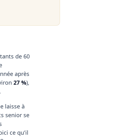
tants de 60
e
 année après
viron
27 %
),
.
e laisse à
ts senior se
s
ici ce qu'il