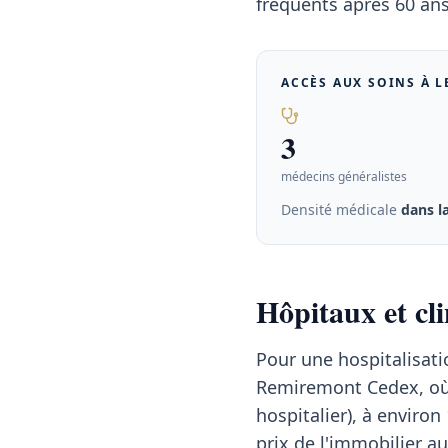
fréquents après 60 ans 
ACCÈS AUX SOINS À
L
3
médecins généralistes
Densité médicale
dans 
Hôpitaux et cl
Pour une hospitalisati
Remiremont Cedex, où 
hospitalier), à enviro
prix de l'immobilier a