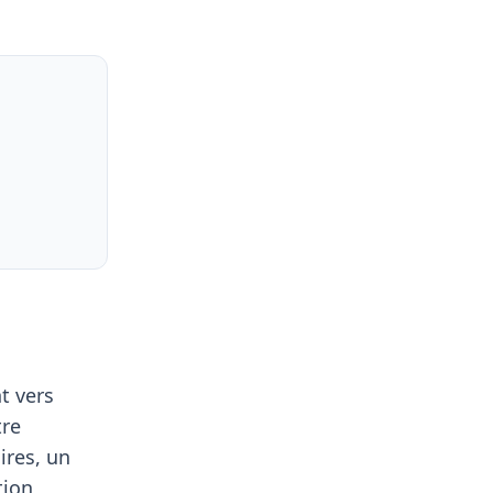
t vers
tre
ires, un
tion