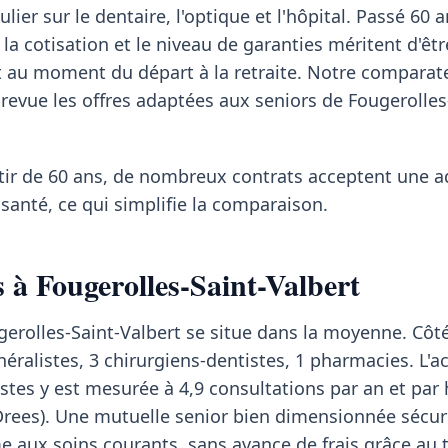
lier sur le dentaire, l'optique et l'hôpital. Passé 60 a
 la cotisation et le niveau de garanties méritent d'êt
t au moment du départ à la retraite. Notre comparat
evue les offres adaptées aux seniors de Fougerolles
rtir de 60 ans, de nombreux contrats acceptent une 
santé, ce qui simplifie la comparaison.
s à Fougerolles-Saint-Valbert
ugerolles-Saint-Valbert se situe dans la moyenne. Côté
éralistes, 3 chirurgiens-dentistes, 1 pharmacies. L'ac
tes y est mesurée à 4,9 consultations par an et par 
Drees). Une mutuelle senior bien dimensionnée sécuri
 aux soins courants, sans avance de frais grâce au t