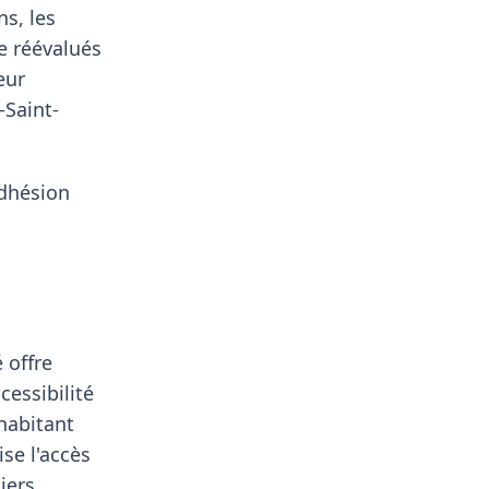
ns, les
re réévalués
eur
-Saint-
adhésion
 offre
cessibilité
habitant
se l'accès
iers