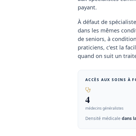
payant.
À défaut de spécialis
dans les mêmes condit
de seniors, à conditio
praticiens, c'est la f
quand on suit un trai
ACCÈS AUX SOINS À
F
4
médecins généralistes
Densité médicale
dans 