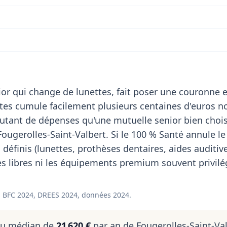
or qui change de lunettes, fait poser une couronne e
stes cumule facilement plusieurs centaines d'euros n
utant de dépenses qu'une mutuelle senior bien choi
ougerolles-Saint-Valbert. Si le 100 % Santé annule le
définis (lunettes, prothèses dentaires, aides auditives
es libres ni les équipements premium souvent privilég
 BFC 2024, DREES 2024, données 2024.
nu médian de
21 620 €
par an de Fougerolles-Saint-Val