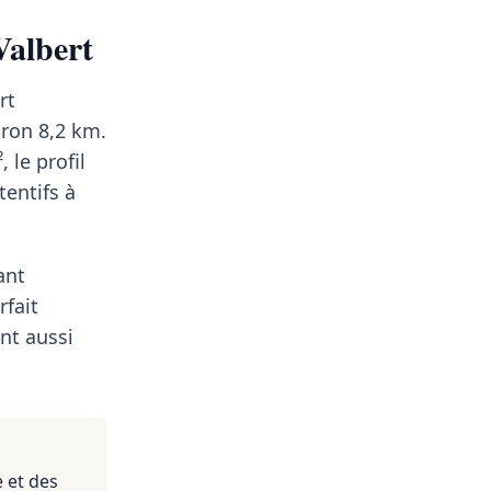
Valbert
rt
iron 8,2 km.
, le profil
tentifs à
ant
rfait
nt aussi
 et des