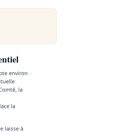
entiel
pte environ
tuelle
Comté, la
e
place la
e laisse à