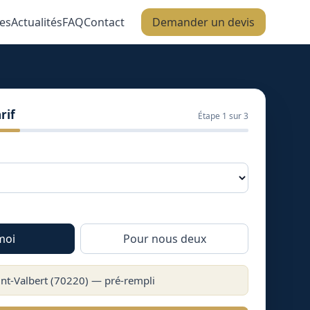
es
Actualités
FAQ
Contact
Demander un devis
rif
Étape
1
sur 3
moi
Pour nous deux
nt-Valbert
(
70220
) — pré-rempli