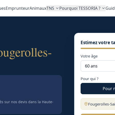
ues
Emprunteur
Animaux
TNS
Pourquoi TESSORIA ?
Guid
Estimez votre ta
ougerolles-
Votre âge
Pour qui ?
Pour 
tés sur nos devis
dans la Haute-
Fougerolles-Sai