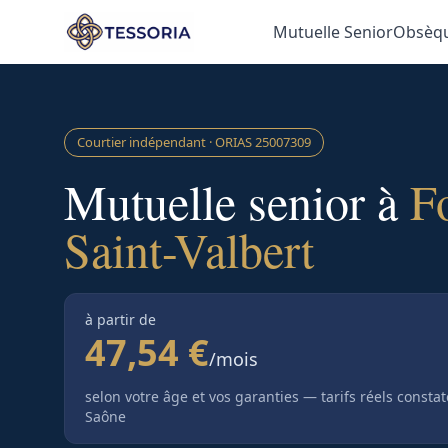
Aller au contenu principal
Mutuelle Senior
Obsèq
Courtier indépendant · ORIAS
25007309
Mutuelle senior à
F
Saint-Valbert
à partir de
47,54 €
/mois
selon votre âge et vos garanties — tarifs réels consta
Saône