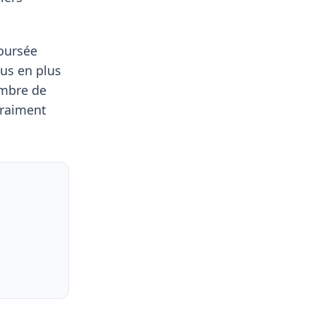
boursée
us en plus
ombre de
vraiment