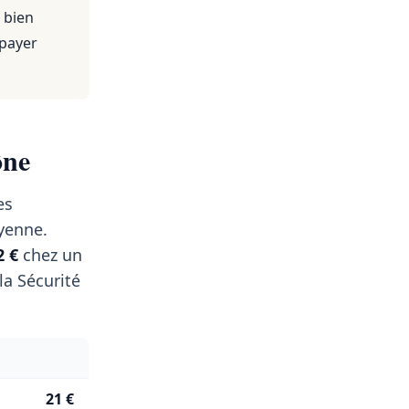
 bien
 payer
ône
es
enne.
2 €
chez un
a Sécurité
21 €