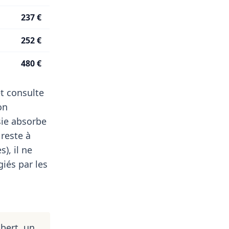
237 €
252 €
480 €
t consulte
on
sie absorbe
 reste à
), il ne
iés par les
bert, un