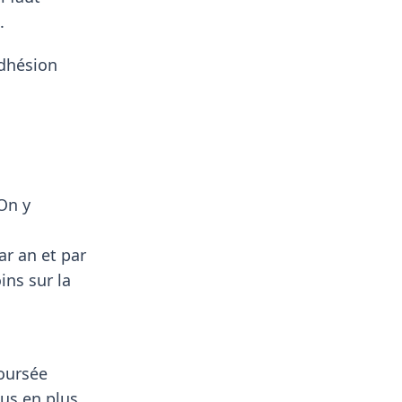
.
adhésion
On y
ar an et par
ins sur la
boursée
us en plus