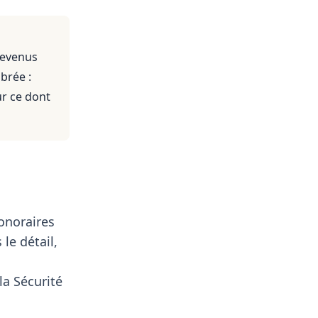
revenus
brée :
ur ce dont
onoraires
le détail,
a Sécurité