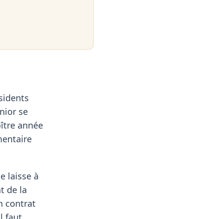
sidents
nior se
oître année
mentaire
e laisse à
t de la
n contrat
l faut