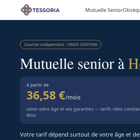
Aller au contenu principal
Mutuelle Senior
Obsèq
Courtier indépendant · ORIAS
25007309
Mutuelle senior à
H
à partir de
36,58 €
/mois
selon votre âge et vos garanties — tarifs réels consta
Rhin
Votre tarif dépend surtout de votre âge et d