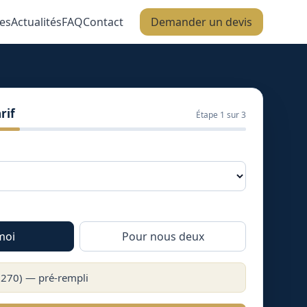
es
Actualités
FAQ
Contact
Demander un devis
rif
Étape
1
sur 3
moi
Pour nous deux
7270
) — pré-rempli