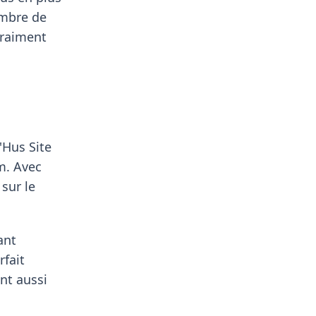
ombre de
vraiment
'Hus Site
m. Avec
 sur le
ant
rfait
nt aussi