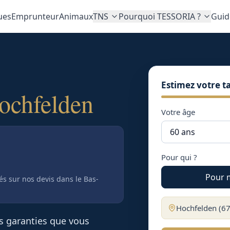
ues
Emprunteur
Animaux
TNS
Pourquoi TESSORIA ?
Guid
Estimez votre ta
ochfelden
Votre âge
Pour qui ?
Pour 
tés sur nos devis
dans le Bas-
Hochfelden
(
6
es garanties que vous