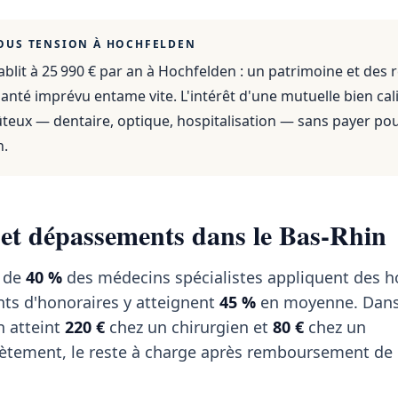
OUS TENSION À
HOCHFELDEN
blit à 25 990 € par an
à
Hochfelden
: un patrimoine et des 
anté imprévu entame vite. L'intérêt d'une mutuelle bien cali
ûteux — dentaire, optique, hospitalisation — sans payer po
n.
 et dépassements dans le Bas-Rhin
s de
40 %
des médecins spécialistes appliquent des h
nts d'honoraires y atteignent
45 %
en moyenne. Dans 
 atteint
220 €
chez un chirurgien et
80 €
chez un
tement, le reste à charge après remboursement de l