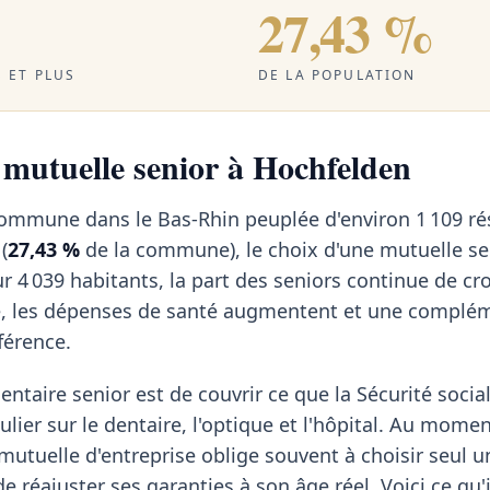
27,43 %
 ET PLUS
DE LA POPULATION
a mutuelle senior à Hochfelden
commune dans le Bas-Rhin peuplée d'environ 1 109 ré
(
27,43 %
de la commune), le choix d'une mutuelle se
 4 039 habitants, la part des seniors continue de cr
e, les dépenses de santé augmentent et une complé
fférence.
ntaire senior est de couvrir ce que la Sécurité social
ulier sur le dentaire, l'optique et l'hôpital. Au momen
a mutuelle d'entreprise oblige souvent à choisir seul u
de réajuster ses garanties à son âge réel. Voici ce qu'i