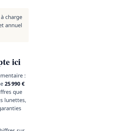
 à charge
et annuel
te ici
émentaire :
de
25 990 €
ffres que
s lunettes,
garanties
hiffres sur