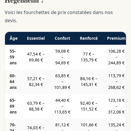
Voici les fourchettes de prix constatées dans nos
devis.
Âge
Essentiel
Confort
Renforcé
Premium
55-
59,08 €
106,28 €
47,54 €
–
77 €
–
59
–
–
69,86 €
135,79 €
ans
94,69 €
244,89 €
60-
63,85 €
113,79 €
57,21 €
–
84,16 €
–
64
–
–
82,34 €
145,31 €
ans
101,89 €
268,62 €
65-
44,40 €
123,18 €
63,79 €
–
92,40 €
–
69
–
–
88,58 €
151,52 €
ans
113,65 €
312,06 €
70-
81,12 €
101,66 €
135,24 €
74,03 €
–
74
–
–
–