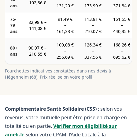
102,36 €
ans
131,20 €
173,99 €
371,84 €
75-
91,49 €
113,81 €
151,55 €
82,98 €
–
79
–
–
–
141,08 €
ans
161,33 €
210,07 €
440,35 €
100,08 €
126,34 €
168,26 €
80+
90,97 €
–
–
–
–
ans
210,55 €
256,69 €
337,56 €
695,62 €
Fourchettes indicatives constatées dans nos devis à
Hégenheim
(
68
). Prix réel selon votre profil.
Complémentaire Santé Solidaire (CSS)
: selon vos
revenus, votre mutuelle peut être prise en charge en
totalité ou en partie.
Vérifier mon éligibilité sur
ameli.fr
Selon votre CPAM, l’Aide Locale à la