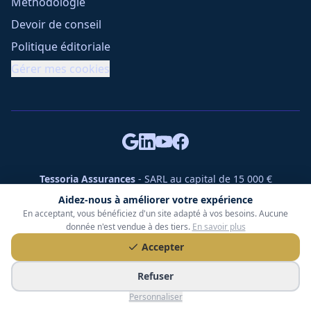
Méthodologie
Devoir de conseil
Politique éditoriale
Gérer mes cookies
Tessoria Assurances
- SARL au capital de 15 000 €
ORIAS n° 25007309 - RCS 990 206 179 - Membre du réseau
Aidez-nous à améliorer votre expérience
360 Courtage
En acceptant, vous bénéficiez d'un site adapté à vos besoins. Aucune
RC Pro : Klarity - Contrat n° CCOUK000785
donnée n'est vendue à des tiers.
En savoir plus
49 chemin des Gardettes Sine, 06570 Saint-Paul-de-Vence
Accepter
©
2026
Tessoria Assurances. Tous droits réservés.
Refuser
Personnaliser