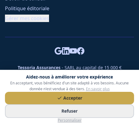
Politique éditoriale
Gérer mes cookies
Tessoria Assurances
- SARL au capital de 15 000 €
ORIAS n° 25007309 - RCS 990 206 179 - Membre du réseau
Aidez-nous à améliorer votre expérience
360 Courtage
En acceptant, vous bénéficiez d'un site adapté à vos besoins. Aucune
RC Pro : Klarity - Contrat n° CCOUK000785
donnée n'est vendue à des tiers.
En savoir plus
49 chemin des Gardettes Sine, 06570 Saint-Paul-de-Vence
Accepter
©
2026
Tessoria Assurances. Tous droits réservés.
Refuser
Personnaliser