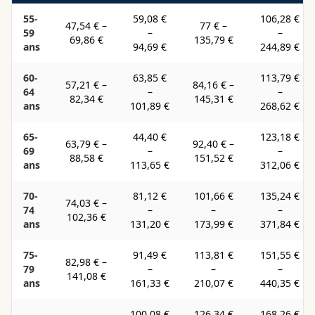
55-
59,08 €
106,28 €
47,54 €
–
77 €
–
59
–
–
69,86 €
135,79 €
ans
94,69 €
244,89 €
60-
63,85 €
113,79 €
57,21 €
–
84,16 €
–
64
–
–
82,34 €
145,31 €
ans
101,89 €
268,62 €
65-
44,40 €
123,18 €
63,79 €
–
92,40 €
–
69
–
–
88,58 €
151,52 €
ans
113,65 €
312,06 €
70-
81,12 €
101,66 €
135,24 €
74,03 €
–
74
–
–
–
102,36 €
ans
131,20 €
173,99 €
371,84 €
75-
91,49 €
113,81 €
151,55 €
82,98 €
–
79
–
–
–
141,08 €
ans
161,33 €
210,07 €
440,35 €
100,08 €
126,34 €
168,26 €