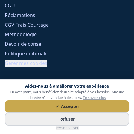
CGU
Réclamations
CGV Frais Courtage
Méthodologie
Devoir de conseil
Politique éditoriale
Gérer mes cookies
Aidez-nous à améliorer votre expérience
En acceptant, vous bénéficiez d'un site adapté à vos besoins. Aucune
donnée n'est vendue à des tiers.
En savoir plus
Accepter
Tessoria Assurances
- SARL au capital de 15 000 €
ORIAS n° 25007309 - RCS 990 206 179 - Membre du réseau
Refuser
360 Courtage
Personnaliser
RC Pro : Klarity - Contrat n° CCOUK000785