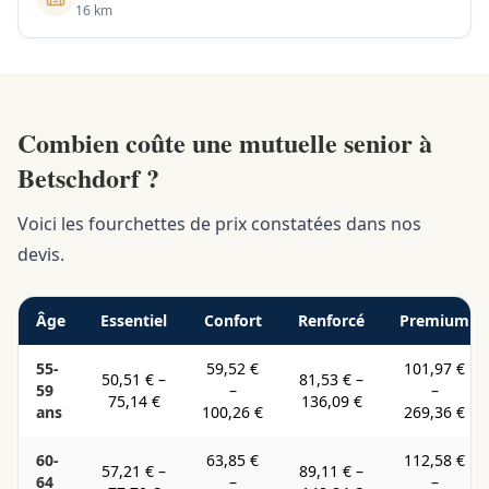
16 km
Combien coûte une mutuelle senior à
Betschdorf ?
Voici les fourchettes de prix constatées dans nos
devis.
Âge
Essentiel
Confort
Renforcé
Premium
55-
59,52 €
101,97 €
50,51 €
–
81,53 €
–
59
–
–
75,14 €
136,09 €
ans
100,26 €
269,36 €
60-
63,85 €
112,58 €
57,21 €
–
89,11 €
–
64
–
–