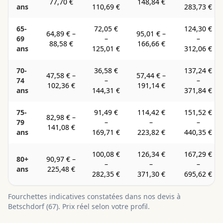
77,70 €
148,84 €
ans
110,69 €
283,73 €
65-
72,05 €
124,30 €
64,89 €
–
95,01 €
–
69
–
–
88,58 €
166,66 €
ans
125,01 €
312,06 €
70-
36,58 €
137,24 €
47,58 €
–
57,44 €
–
74
–
–
102,36 €
191,14 €
ans
144,31 €
371,84 €
75-
91,49 €
114,42 €
151,52 €
82,98 €
–
79
–
–
–
141,08 €
ans
169,71 €
223,82 €
440,35 €
100,08 €
126,34 €
167,29 €
80+
90,97 €
–
–
–
–
ans
225,48 €
282,35 €
371,30 €
695,62 €
Fourchettes indicatives constatées dans nos devis à
Betschdorf
(
67
). Prix réel selon votre profil.