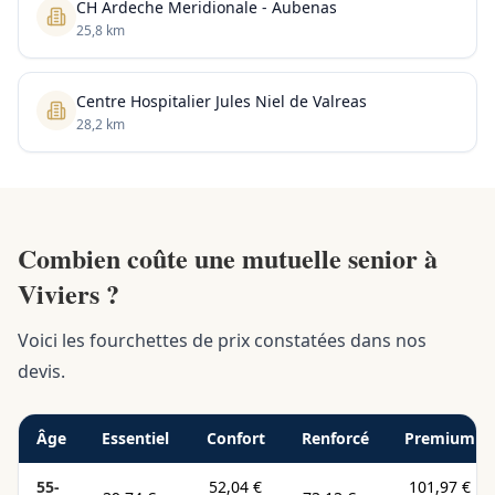
CH Ardeche Meridionale - Aubenas
25,8 km
Centre Hospitalier Jules Niel de Valreas
28,2 km
Combien coûte une mutuelle senior à
Viviers ?
Voici les fourchettes de prix constatées dans nos
devis.
Âge
Essentiel
Confort
Renforcé
Premium
55-
52,04 €
101,97 €