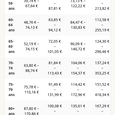
39,74 €
–
73,13 €
–
59
–
–
67,64 €
122,22 €
ans
87,81 €
213,82 €
60-
63,85 €
112,58 €
48,76 €
–
84,47 €
–
64
–
–
74,13 €
130,83 €
ans
94,12 €
255,19 €
65-
72,05 €
124,30 €
52,19 €
–
90,09 €
–
69
–
–
74,15 €
140,72 €
ans
101,05 €
296,46 €
70-
81,84 €
104,06 €
137,24 €
63,80 €
–
74
–
–
–
88,74 €
ans
113,43 €
154,37 €
353,25 €
75-
91,49 €
114,42 €
151,52 €
75,78 €
–
79
–
–
–
110,16 €
ans
131,99 €
172,96 €
418,34 €
100,08 €
135,61 €
167,29 €
80+
87,80 €
–
–
–
–
ans
170,86 €