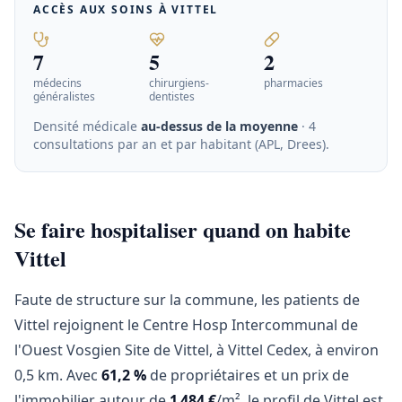
ACCÈS AUX SOINS À
VITTEL
7
5
2
médecins
chirurgiens-
pharmacies
généralistes
dentistes
Densité médicale
au-dessus de la moyenne
· 4
consultations par an et par habitant (APL, Drees)
.
Se faire hospitaliser quand on habite
Vittel
Faute de structure sur la commune, les patients de
Vittel rejoignent le Centre Hosp Intercommunal de
l'Ouest Vosgien Site de Vittel, à Vittel Cedex, à environ
0,5 km. Avec
61,2 %
de propriétaires et un prix de
l'immobilier autour de
1 484 €
/m², le profil de Vittel est