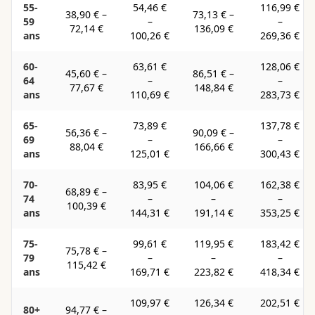
55-
54,46 €
116,99 €
38,90 €
–
73,13 €
–
59
–
–
72,14 €
136,09 €
ans
100,26 €
269,36 €
60-
63,61 €
128,06 €
45,60 €
–
86,51 €
–
64
–
–
77,67 €
148,84 €
ans
110,69 €
283,73 €
65-
73,89 €
137,78 €
56,36 €
–
90,09 €
–
69
–
–
88,04 €
166,66 €
ans
125,01 €
300,43 €
70-
83,95 €
104,06 €
162,38 €
68,89 €
–
74
–
–
–
100,39 €
ans
144,31 €
191,14 €
353,25 €
75-
99,61 €
119,95 €
183,42 €
75,78 €
–
79
–
–
–
115,42 €
ans
169,71 €
223,82 €
418,34 €
109,97 €
126,34 €
202,51 €
80+
94,77 €
–