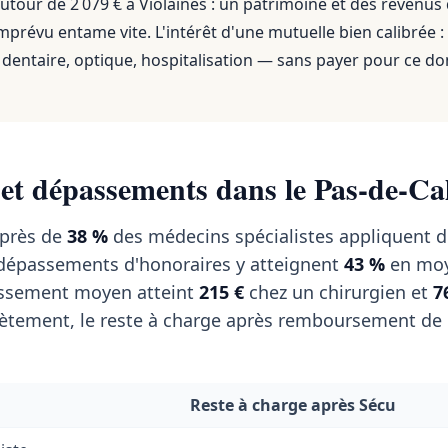
utour de 2 079 €
à
Violaines
: un patrimoine et des revenus
mprévu entame vite. L'intérêt d'une mutuelle bien calibrée :
dentaire, optique, hospitalisation — sans payer pour ce do
 et dépassements dans le Pas-de-Ca
 près de
38 %
des médecins spécialistes appliquent 
s dépassements d'honoraires y atteignent
43 %
en moy
passement moyen atteint
215 €
chez un chirurgien et
7
tement, le reste à charge après remboursement de l
Reste à charge après Sécu