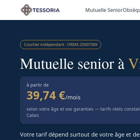
Aller au contenu principal
Mutuelle Senior
Obsèq
Courtier indépendant · ORIAS
25007309
Mutuelle senior à
V
à partir de
39,74 €
/mois
selon votre âge et vos garanties — tarifs réels consta
Calais
Votre tarif dépend surtout de votre âge et d