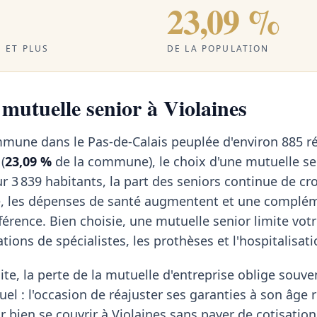
23,09 %
 ET PLUS
DE LA POPULATION
 mutuelle senior à Violaines
mmune dans le Pas-de-Calais peuplée d'environ 885 r
(
23,09 %
de la commune), le choix d'une mutuelle se
 3 839 habitants, la part des seniors continue de cr
e, les dépenses de santé augmentent et une complé
ifférence. Bien choisie, une mutuelle senior limite votr
tions de spécialistes, les prothèses et l'hospitalisati
te, la perte de la mutuelle d'entreprise oblige souven
uel : l'occasion de réajuster ses garanties à son âge r
ur bien se couvrir à Violaines sans payer de cotisation