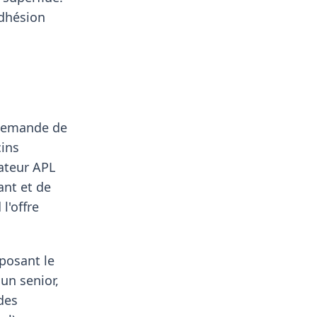
adhésion
 demande de
cins
cateur APL
ant et de
l'offre
oposant le
un senior,
des