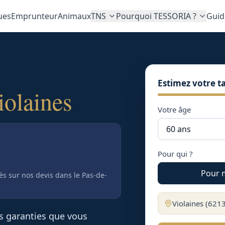
ues
Emprunteur
Animaux
TNS
Pourquoi TESSORIA ?
Guid
Estimez votre ta
iolaines
Votre âge
Pour qui ?
Pour 
tés sur nos devis
dans le Pas-de-
Violaines
(
621
es garanties que vous