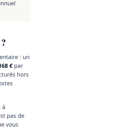
annuel
 ?
entaire : un
168 €
par
cturés hors
ostes
t à
est pas de
que vous