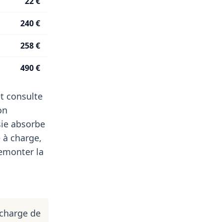
22 €
240 €
258 €
490 €
t consulte
on
sie absorbe
 à charge,
remonter la
 charge de