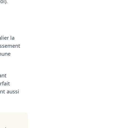
ol).
lier la
lissement
thune
ant
rfait
nt aussi