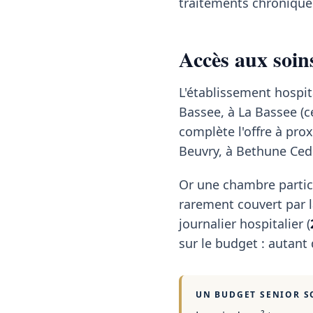
traitements chroniques
Accès aux soins
L'établissement hospita
Bassee, à La Bassee (c
complète l'offre à pro
Beuvry, à Bethune Cede
Or une chambre partic
rarement couvert par la
journalier hospitalier (
sur le budget : autant
UN BUDGET SENIOR S