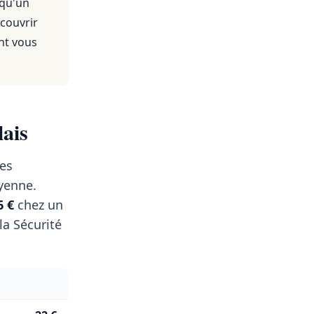
 qu'un
 couvrir
nt vous
lais
des
enne.
6 €
chez un
a Sécurité