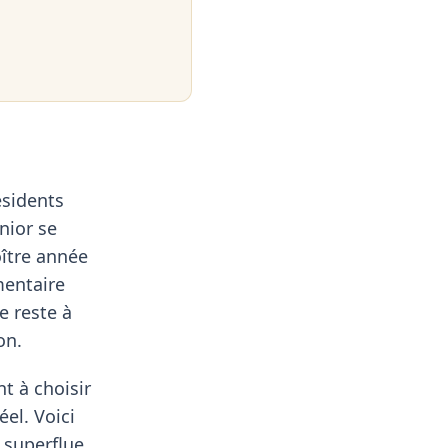
ésidents
nior se
oître année
mentaire
e reste à
on.
t à choisir
éel. Voici
 superflue.