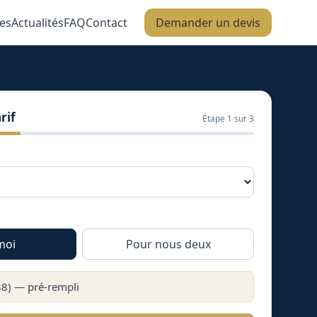
es
Actualités
FAQ
Contact
Demander un devis
rif
Étape
1
sur 3
moi
Pour nous deux
38
) — pré-rempli