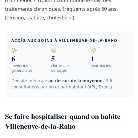
d'un médecin traitant conditionne le suivi des
traitements chroniques, fréquents après 60 ans
(tension, diabète, cholestérol).
ACCÈS AUX SOINS À
VILLENEUVE-DE-LA-RAHO
6
5
1
médecins
chirurgiens-
pharmacies
généralistes
dentistes
Densité médicale
au-dessus de la moyenne
· 5,6
consultations par an et par habitant (APL, Drees)
.
Se faire hospitaliser quand on habite
Villeneuve-de-la-Raho