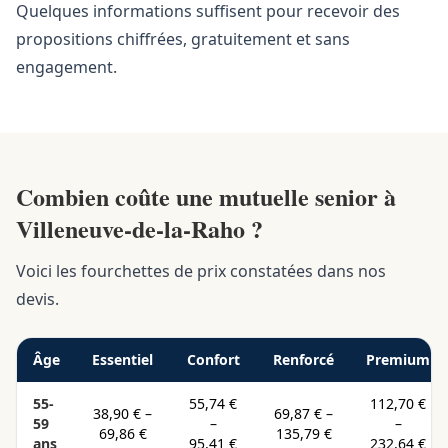
Quelques informations suffisent pour recevoir des
propositions chiffrées, gratuitement et sans
engagement.
Combien coûte une mutuelle senior à
Villeneuve-de-la-Raho ?
Voici les fourchettes de prix constatées dans nos
devis.
Âge
Essentiel
Confort
Renforcé
Premium
55-
55,74 €
112,70 €
38,90 €
–
69,87 €
–
59
–
–
69,86 €
135,79 €
ans
95,41 €
232,64 €