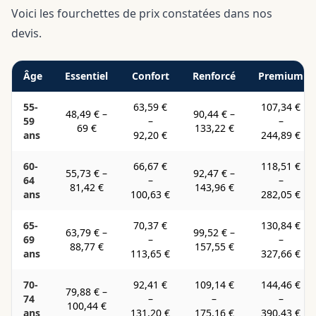
Voici les fourchettes de prix constatées dans nos
devis.
Âge
Essentiel
Confort
Renforcé
Premium
55-
63,59 €
107,34 €
48,49 €
–
90,44 €
–
59
–
–
69 €
133,22 €
ans
92,20 €
244,89 €
60-
66,67 €
118,51 €
55,73 €
–
92,47 €
–
64
–
–
81,42 €
143,96 €
ans
100,63 €
282,05 €
65-
70,37 €
130,84 €
63,79 €
–
99,52 €
–
69
–
–
88,77 €
157,55 €
ans
113,65 €
327,66 €
70-
92,41 €
109,14 €
144,46 €
79,88 €
–
74
–
–
–
100,44 €
ans
131,20 €
175,16 €
390,43 €