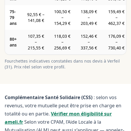
75-
100,50 €
138,09 €
159,49 €
92,55 €
–
79
–
–
–
141,08 €
ans
154,29 €
203,49 €
462,37 €
107,35 €
118,03 €
152,46 €
176,09 €
80+
–
–
–
–
ans
215,55 €
256,69 €
337,56 €
730,40 €
Fourchettes indicatives constatées dans nos devis à
Verfeil
(
31
). Prix réel selon votre profil.
Complémentaire Santé Solidaire (CSS)
: selon vos
revenus, votre mutuelle peut être prise en charge en
totalité ou en partie.
Vérifier mon éligibilité sur
ameli.fr
Selon votre CPAM, l’Aide Locale à la
Mutualisation (ALM) peut aussi s’appliquer — appelez-