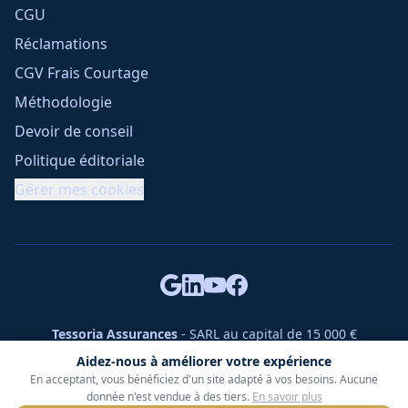
CGU
Réclamations
CGV Frais Courtage
Méthodologie
Devoir de conseil
Politique éditoriale
Gérer mes cookies
Tessoria Assurances
- SARL au capital de 15 000 €
ORIAS n° 25007309 - RCS 990 206 179 - Membre du réseau
Aidez-nous à améliorer votre expérience
360 Courtage
En acceptant, vous bénéficiez d'un site adapté à vos besoins. Aucune
RC Pro : Klarity - Contrat n° CCOUK000785
donnée n'est vendue à des tiers.
En savoir plus