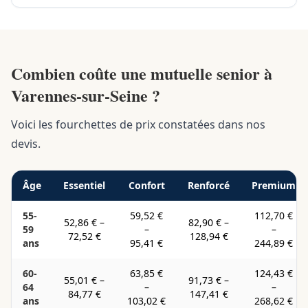
Combien coûte une mutuelle senior à
Varennes-sur-Seine ?
Voici les fourchettes de prix constatées dans nos
devis.
Âge
Essentiel
Confort
Renforcé
Premium
55-
59,52 €
112,70 €
52,86 €
–
82,90 €
–
59
–
–
72,52 €
128,94 €
ans
95,41 €
244,89 €
60-
63,85 €
124,43 €
55,01 €
–
91,73 €
–
64
–
–
84,77 €
147,41 €
ans
103,02 €
268,62 €