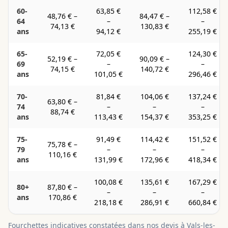
60-
63,85 €
112,58 €
48,76 €
–
84,47 €
–
64
–
–
74,13 €
130,83 €
ans
94,12 €
255,19 €
65-
72,05 €
124,30 €
52,19 €
–
90,09 €
–
69
–
–
74,15 €
140,72 €
ans
101,05 €
296,46 €
70-
81,84 €
104,06 €
137,24 €
63,80 €
–
74
–
–
–
88,74 €
ans
113,43 €
154,37 €
353,25 €
75-
91,49 €
114,42 €
151,52 €
75,78 €
–
79
–
–
–
110,16 €
ans
131,99 €
172,96 €
418,34 €
100,08 €
135,61 €
167,29 €
80+
87,80 €
–
–
–
–
ans
170,86 €
218,18 €
286,91 €
660,84 €
Fourchettes indicatives constatées dans nos devis à
Vals-les-