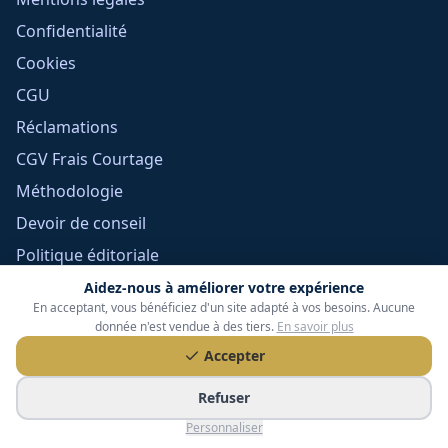
Confidentialité
Cookies
CGU
Réclamations
CGV Frais Courtage
Méthodologie
Devoir de conseil
Politique éditoriale
Gérer mes cookies
Aidez-nous à améliorer votre expérience
En acceptant, vous bénéficiez d'un site adapté à vos besoins. Aucune
donnée n'est vendue à des tiers.
En savoir plus
Accepter
Refuser
Personnaliser
Tessoria Assurances
- SARL au capital de 15 000 €