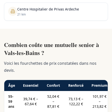
Centre Hospitalier de Privas Ardeche
21 km
Combien coûte une mutuelle senior à
Vals-les-Bains ?
Voici les fourchettes de prix constatées dans nos
devis.
Âge
Essentiel
Confort
Renforcé
Premium
55-
52,04 €
101,97 €
39,74 €
–
73,13 €
–
59
–
–
67,64 €
122,22 €
ans
87,81 €
213,82 €