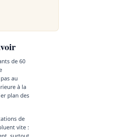
avoir
ants de 60
e
 pas au
rieure à la
ier plan des
tations de
luent vite :
ent, surtout