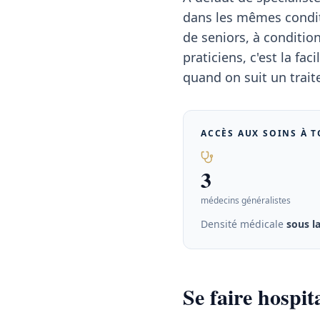
dans les mêmes condit
de seniors, à conditio
praticiens, c'est la f
quand on suit un trai
ACCÈS AUX SOINS À
T
3
médecins généralistes
Densité médicale
sous l
Se faire hospi