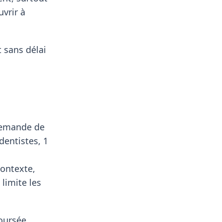
uvrir à
 sans délai
demande de
dentistes, 1
contexte,
limite les
boursée