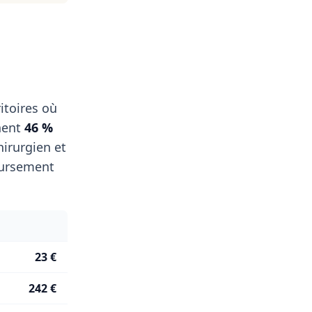
itoires où
nent
46 %
irurgien et
oursement
23 €
242 €