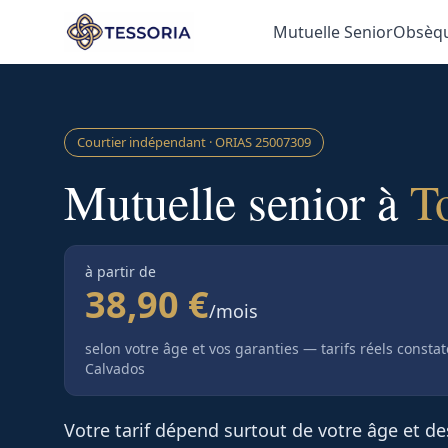
Aller au contenu principal
Mutuelle Senior
Obsèq
Courtier indépendant · ORIAS
25007309
Mutuelle senior à
T
à partir de
38,90 €
/mois
selon votre âge et vos garanties — tarifs réels consta
Calvados
Votre tarif dépend surtout de votre âge et d