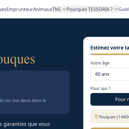
ues
Emprunteur
Animaux
TNS
Pourquoi TESSORIA ?
Guid
Estimez votre ta
ouques
Votre âge
Pour qui ?
Pour 
tés sur nos devis
dans le
Touques
(
1480
es garanties que vous