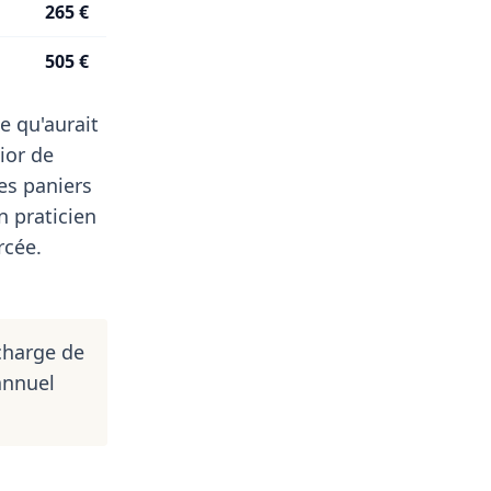
265 €
505 €
e qu'aurait
ior de
es paniers
n praticien
rcée.
charge de
annuel