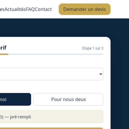
es
Actualités
FAQ
Contact
Demander un devis
rif
Étape
1
sur 3
moi
Pour nous deux
0
) — pré-rempli