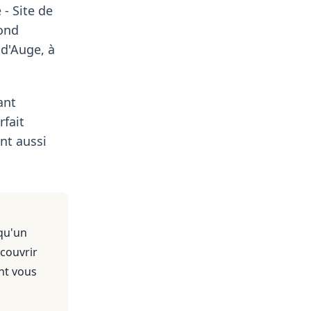
 - Site de
cond
 d'Auge, à
ant
rfait
nt aussi
qu'un
 couvrir
nt vous