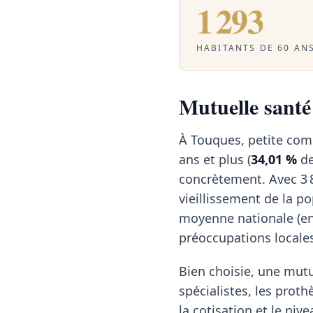
1 293
HABITANTS DE 60 ANS
Mutuelle santé 
À Touques, petite com
ans et plus (
34,01 %
de
concrètement. Avec 3
vieillissement de la p
moyenne nationale (e
préoccupations locale
Bien choisie, une mutu
spécialistes, les proth
la cotisation et le ni