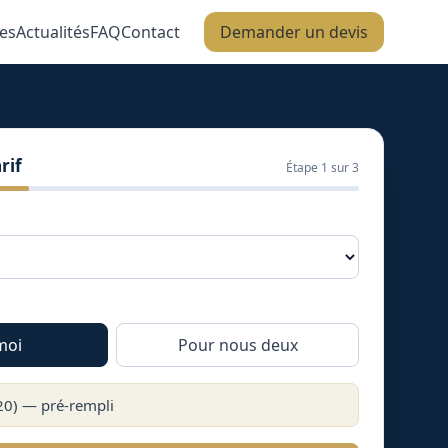
es
Actualités
FAQ
Contact
Demander un devis
rif
Étape
1
sur 3
moi
Pour nous deux
20
) — pré-rempli