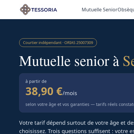
Aller au contenu principal
Mutuelle Senior
Obsèq
Courtier indépendant · ORIAS
25007309
Mutuelle senior à
S
à partir de
38,90 €
/mois
selon votre âge et vos garanties — tarifs réels consta
Votre tarif dépend surtout de votre âge et d
choisissez. Trois questions suffisent : votre