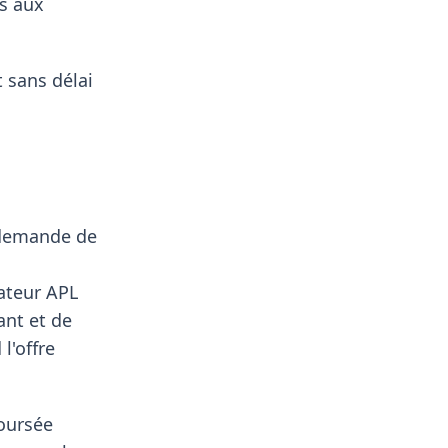
es aux
 sans délai
 demande de
cateur APL
ant et de
l'offre
boursée