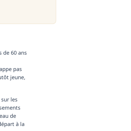
s de 60 ans
happe pas
utôt jeune,
sur les
assements
veau de
épart à la