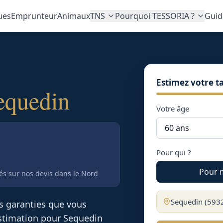
ues
Emprunteur
Animaux
TNS
Pourquoi TESSORIA ?
Guid
Estimez votre ta
equedin
Votre âge
Pour qui ?
Pour 
tés sur nos devis
dans le Nord
Sequedin
(
593
es garanties que vous
 estimation pour
Sequedin