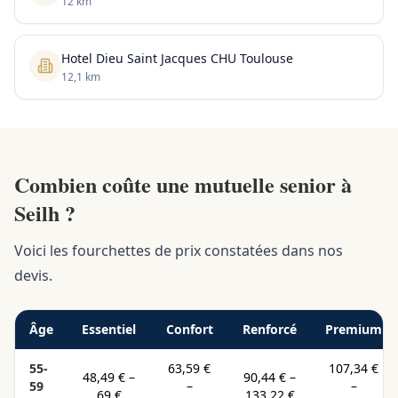
12 km
Hotel Dieu Saint Jacques CHU Toulouse
12,1 km
Combien coûte une mutuelle senior à
Seilh ?
Voici les fourchettes de prix constatées dans nos
devis.
Âge
Essentiel
Confort
Renforcé
Premium
55-
63,59 €
107,34 €
48,49 €
–
90,44 €
–
59
–
–
69 €
133,22 €