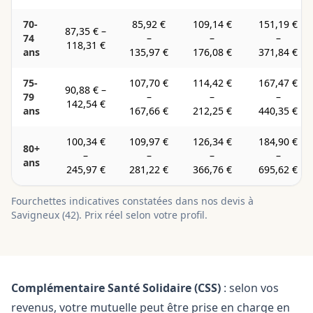
70-
85,92 €
109,14 €
151,19 €
87,35 €
–
74
–
–
–
118,31 €
ans
135,97 €
176,08 €
371,84 €
75-
107,70 €
114,42 €
167,47 €
90,88 €
–
79
–
–
–
142,54 €
ans
167,66 €
212,25 €
440,35 €
100,34 €
109,97 €
126,34 €
184,90 €
80+
–
–
–
–
ans
245,97 €
281,22 €
366,76 €
695,62 €
Fourchettes indicatives constatées dans nos devis à
Savigneux
(
42
). Prix réel selon votre profil.
Complémentaire Santé Solidaire (CSS)
: selon vos
revenus, votre mutuelle peut être prise en charge en