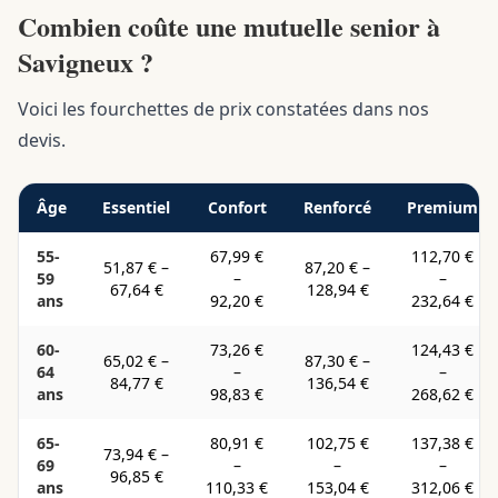
Combien coûte une mutuelle senior à
Savigneux ?
Voici les fourchettes de prix constatées dans nos
devis.
Âge
Essentiel
Confort
Renforcé
Premium
55-
67,99 €
112,70 €
51,87 €
–
87,20 €
–
59
–
–
67,64 €
128,94 €
ans
92,20 €
232,64 €
60-
73,26 €
124,43 €
65,02 €
–
87,30 €
–
64
–
–
84,77 €
136,54 €
ans
98,83 €
268,62 €
65-
80,91 €
102,75 €
137,38 €
73,94 €
–
69
–
–
–
96,85 €
ans
110,33 €
153,04 €
312,06 €