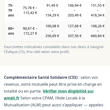
75-
91,49 €
106,94 €
151,55 €
75,78 €
–
79
–
–
–
115,42 €
ans
154,29 €
203,49 €
418,34 €
100,08 €
127,68 €
168,26 €
80+
90,67 €
–
–
–
–
ans
172,27 €
256,69 €
337,56 €
660,84 €
Fourchettes indicatives constatées dans nos devis à
Savigné-
l'Évêque
(
72
). Prix réel selon votre profil.
Complémentaire Santé Solidaire (CSS)
: selon vos
revenus, votre mutuelle peut être prise en charge en
totalité ou en partie.
Vérifier mon éligibilité sur
ameli.fr
Selon votre CPAM, l’Aide Locale à la
Mutualisation (ALM) peut aussi s’appliquer — appelez-