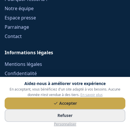
Notre équipe
Espace presse
Parrainage
Contact
Informations légales
Mentions légales
Confidentialité
Cookies
Aidez-nous à améliorer votre expérience
En acceptant, vous bénéficiez d'un site adapté à vos besoins. Aucune
CGU
donnée n'est vendue à des tiers.
En savoir plus
Réclamations
Accepter
CGV Frais Courtage
Refuser
Méthodologie
Personnaliser
Devoir de conseil