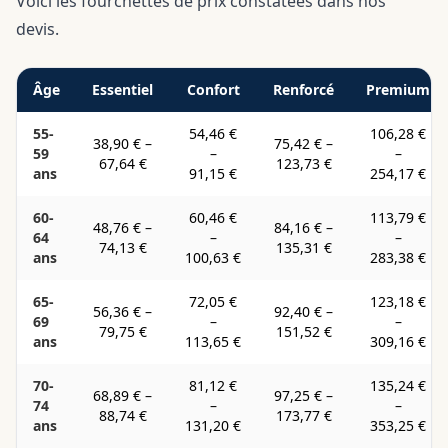
Voici les fourchettes de prix constatées dans nos
devis.
Âge
Essentiel
Confort
Renforcé
Premium
55-
54,46 €
106,28 €
38,90 €
–
75,42 €
–
59
–
–
67,64 €
123,73 €
ans
91,15 €
254,17 €
60-
60,46 €
113,79 €
48,76 €
–
84,16 €
–
64
–
–
74,13 €
135,31 €
ans
100,63 €
283,38 €
65-
72,05 €
123,18 €
56,36 €
–
92,40 €
–
69
–
–
79,75 €
151,52 €
ans
113,65 €
309,16 €
70-
81,12 €
135,24 €
68,89 €
–
97,25 €
–
74
–
–
88,74 €
173,77 €
ans
131,20 €
353,25 €