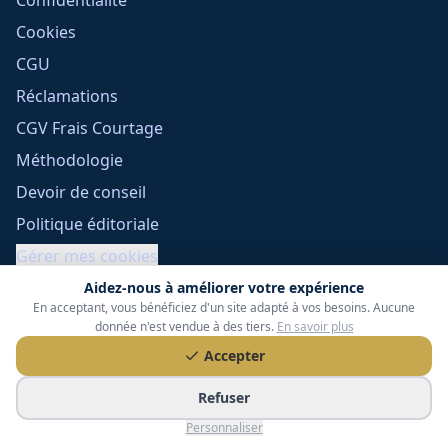
Confidentialité
Cookies
CGU
Réclamations
CGV Frais Courtage
Méthodologie
Devoir de conseil
Politique éditoriale
Gérer mes cookies
Aidez-nous à améliorer votre expérience
En acceptant, vous bénéficiez d'un site adapté à vos besoins. Aucune
donnée n'est vendue à des tiers.
En savoir plus
Accepter
Refuser
Tessoria Assurances
- SARL au capital de 15 000 €
Personnaliser
ORIAS n° 25007309 - RCS 990 206 179 - Membre du réseau