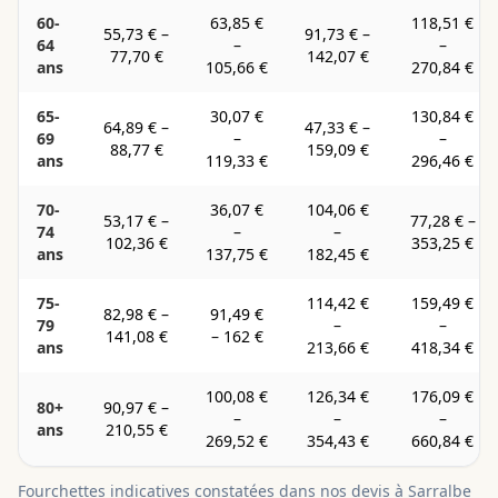
60-
63,85 €
118,51 €
55,73 €
–
91,73 €
–
64
–
–
77,70 €
142,07 €
ans
105,66 €
270,84 €
65-
30,07 €
130,84 €
64,89 €
–
47,33 €
–
69
–
–
88,77 €
159,09 €
ans
119,33 €
296,46 €
70-
36,07 €
104,06 €
53,17 €
–
77,28 €
–
74
–
–
102,36 €
353,25 €
ans
137,75 €
182,45 €
75-
114,42 €
159,49 €
82,98 €
–
91,49 €
79
–
–
141,08 €
–
162 €
ans
213,66 €
418,34 €
100,08 €
126,34 €
176,09 €
80+
90,97 €
–
–
–
–
ans
210,55 €
269,52 €
354,43 €
660,84 €
Fourchettes indicatives constatées dans nos devis à
Sarralbe