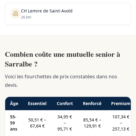
CH Lemire de Saint-Avold
26 km
Combien coûte une mutuelle senior à
Sarralbe ?
Voici les fourchettes de prix constatées dans nos
devis.
Âge
Essentiel
Confort
Renforcé
Premium
55-
34,95 €
107,34 €
50,51 €
–
85,54 €
–
59
–
–
67,64 €
129,91 €
ans
95,71 €
257,13 €