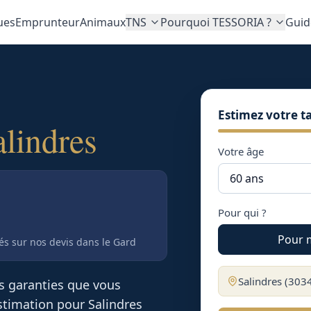
ues
Emprunteur
Animaux
TNS
Pourquoi TESSORIA ?
Guid
Estimez votre ta
alindres
Votre âge
Pour qui ?
Pour 
tés sur nos devis
dans le Gard
Salindres
(
303
es garanties que vous
 estimation pour
Salindres