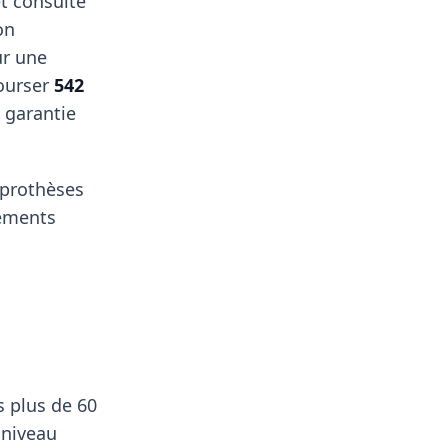
t consulte
on
ur une
ourser
542
 garantie
, prothèses
pements
s plus de 60
 niveau