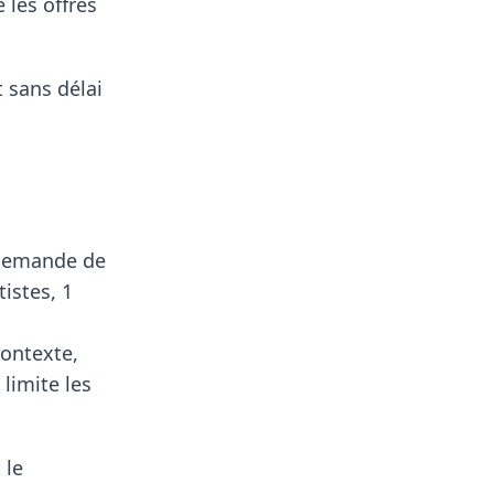
les offres
 sans délai
 demande de
tistes, 1
contexte,
limite les
 le