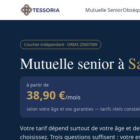
Aller au contenu principal
Mutuelle Senior
Obsèq
Courtier indépendant · ORIAS
25007309
Mutuelle senior à
S
à partir de
38,90 €
/mois
selon votre âge et vos garanties — tarifs réels consta
Votre tarif dépend surtout de votre âge et d
choisissez. Trois questions suffisent : votre