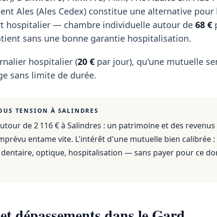
t Ales (Ales Cedex) constitue une alternative pour 
rt hospitalier — chambre individuelle autour de
68 €
p
atient sans une bonne garantie hospitalisation.
rnalier hospitalier (
20 €
par jour), qu'une mutuelle se
e sans limite de durée.
OUS TENSION À
SALINDRES
utour de 2 116 €
à
Salindres
: un patrimoine et des revenus
mprévu entame vite. L'intérêt d'une mutuelle bien calibrée :
dentaire, optique, hospitalisation — sans payer pour ce do
 et dépassements dans le Gard