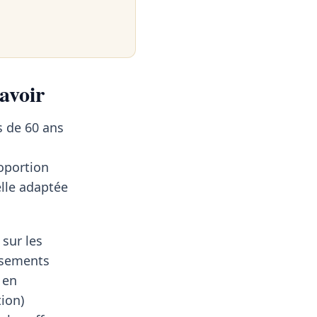
savoir
s de 60 ans
oportion
elle adaptée
sur les
assements
 en
tion)