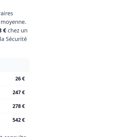
aires
 moyenne.
8 €
chez un
a Sécurité
26 €
247 €
278 €
542 €