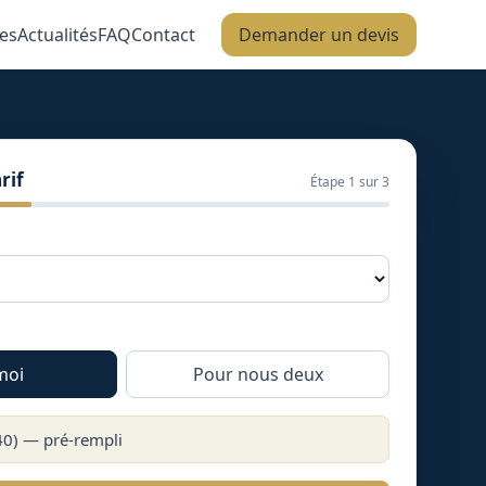
es
Actualités
FAQ
Contact
Demander un devis
rif
Étape
1
sur 3
moi
Pour nous deux
40
) — pré-rempli