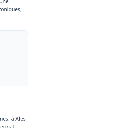
'une
roniques,
nes, à Ales
Perinat