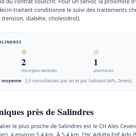
du contrat souscrit. Pour un senior, la proximité d
cin traitant conditionne le suivi des traitements ch
(tension, diabète, cholestérol).
ALINDRES
2
1
chirurgiens-dentistes
pharmacies
a moyenne
· 2,5 consultations par an et par habitant (APL, Drees)
.
iniques près de Salindres
alier le plus proche de Salindres est le CH Ales Ceven
er), à environ 5,4 km. À 5,4 km, l'Hc Adulte Enf Ado 