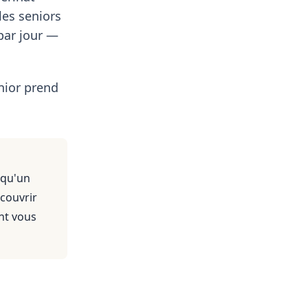
les seniors
ar jour —
nior prend
 qu'un
 couvrir
nt vous