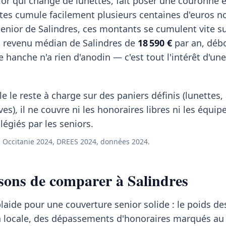
or qui change de lunettes, fait poser une couronne e
stes cumule facilement plusieurs centaines d'euros n
enior de Salindres, ces montants se cumulent vite s
n revenu médian de Salindres de
18 590 €
par an, déb
hanche n'a rien d'anodin — c'est tout l'intérêt d'une
e le reste à charge sur des paniers définis (lunettes
ves), il ne couvre ni les honoraires libres ni les équi
égiés par les seniors.
 Occitanie 2024, DREES 2024, données 2024.
sons de comparer à Salindres
plaide pour une couverture senior solide : le poids de
n locale, des dépassements d'honoraires marqués au