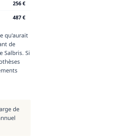
256 €
487 €
e qu'aurait
ant de
 Salbris. Si
rothèses
pements
harge de
annuel