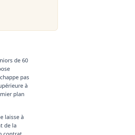
niors de 60
pose
échappe pas
upérieure à
emier plan
e laisse à
t de la
n contrat