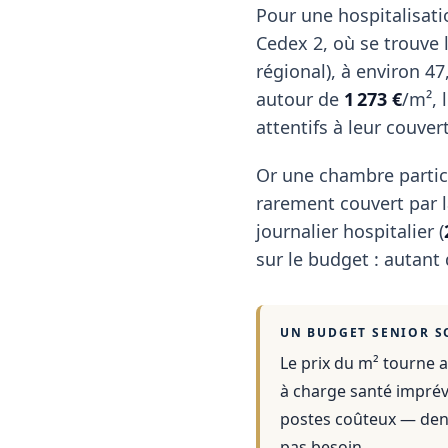
Pour une hospitalisati
Cedex 2, où se trouve 
régional), à environ 4
autour de
1 273 €
/m², 
attentifs à leur couver
Or une chambre partic
rarement couvert par la
journalier hospitalier (
sur le budget : autant
UN BUDGET SENIOR S
Le prix du m² tourne a
à charge santé imprévu
postes coûteux — dent
pas besoin.