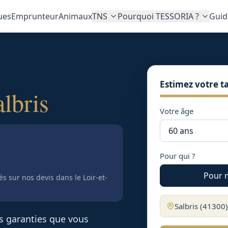
ues
Emprunteur
Animaux
TNS
Pourquoi TESSORIA ?
Guid
Estimez votre ta
albris
Votre âge
Pour qui ?
Pour 
tés sur nos devis
dans le Loir-et-
Salbris
(
41300
es garanties que vous