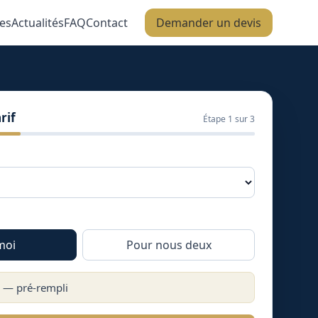
es
Actualités
FAQ
Contact
Demander un devis
rif
Étape
1
sur 3
moi
Pour nous deux
) — pré-rempli