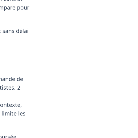
compare pour
 sans délai
emande de
tistes, 2
contexte,
limite les
boursée