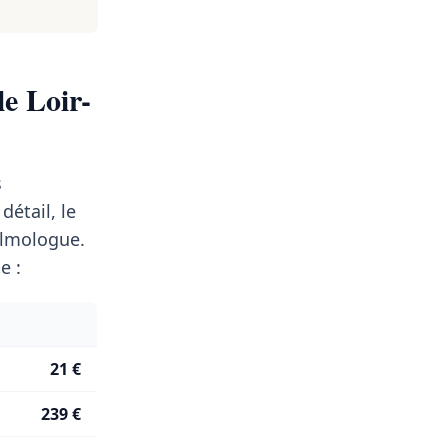
le Loir-
s
 détail, le
lmologue.
e :
21 €
239 €