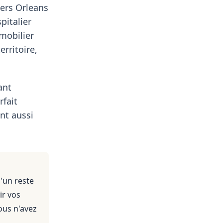
vers Orleans
pitalier
mmobilier
erritoire,
ant
rfait
nt aussi
'un reste
ir vos
ous n'avez