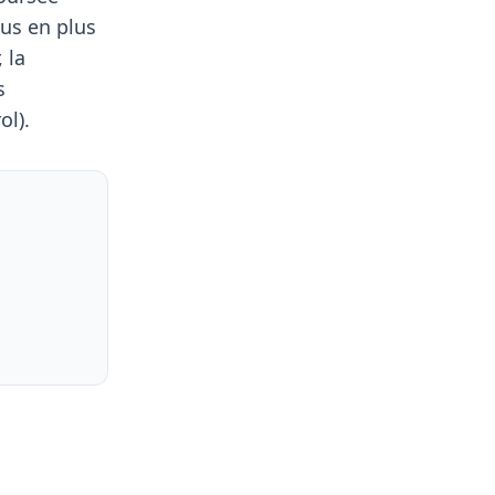
us en plus
 la
s
ol).