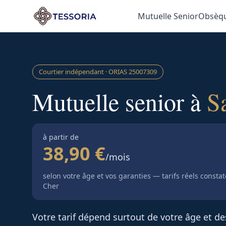
Aller au contenu principal
Mutuelle Senior
Obsèq
Courtier indépendant · ORIAS
25007309
Mutuelle senior à
S
à partir de
38,90 €
/mois
selon votre âge et vos garanties — tarifs réels consta
Cher
Votre tarif dépend surtout de votre âge et d