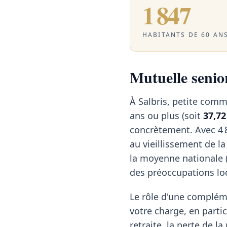
1 847
HABITANTS DE 60 ANS
Mutuelle senior
À Salbris, petite comm
ans ou plus (soit
37,7
concrètement. Avec 4 
au vieillissement de l
la moyenne nationale 
des préoccupations lo
Le rôle d'une compléme
votre charge, en partic
retraite, la perte de l