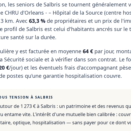
on, les seniors de Salbris se tournent généralement 
le CHRU d'Orleans - – Hôpital de la Source (centre hos
7,3 km. Avec
63,3 %
de propriétaires et un prix de l'i
le profil de Salbris est celui d'habitants ancrés sur le t
ture santé sur la durée.
ulière y est facturée en moyenne
64 €
par jour, mont
 Sécurité sociale et à vérifier dans son contrat. Le fo
20 €
/jour) et les éventuels frais d'accompagnant pèse
 de postes qu'une garantie hospitalisation couvre.
OUS TENSION À
SALBRIS
utour de 1 273 €
à
Salbris
: un patrimoine et des revenus qu
 entame vite. L'intérêt d'une mutuelle bien calibrée : couvr
aire, optique, hospitalisation — sans payer pour ce dont v