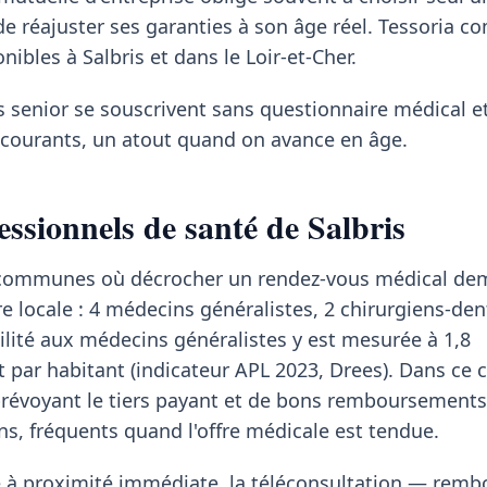
n de réajuster ses garanties à son âge réel. Tessoria 
nibles à Salbris et dans le Loir-et-Cher.
s senior se souscrivent sans questionnaire médical et
s courants, un atout quand on avance en âge.
essionnels de santé de Salbris
es communes où décrocher un rendez-vous médical d
fre locale : 4 médecins généralistes, 2 chirurgiens-den
ilité aux médecins généralistes y est mesurée à 1,8
t par habitant (indicateur APL 2023, Drees). Dans ce 
évoyant le tiers payant et de bons remboursements 
s, fréquents quand l'offre médicale est tendue.
te à proximité immédiate, la téléconsultation — rem