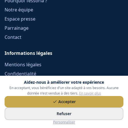
Pourquoi Tessoria ?
Notre équipe
Espace presse
Parrainage
Contact
Informations légales
Mentions légales
Confidentialité
Aidez-nous à améliorer votre expérience
Cookies
En acceptant, vous bénéficiez d'un site adapté à vos besoins. Aucune
CGU
donnée n'est vendue à des tiers.
En savoir plus
Réclamations
Accepter
CGV Frais Courtage
Refuser
Méthodologie
Personnaliser