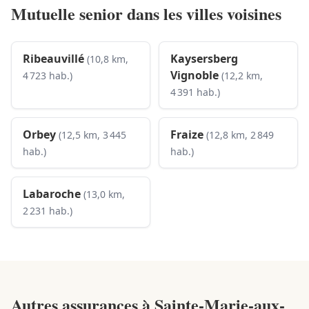
Mutuelle senior dans les villes voisines
Ribeauvillé
Kaysersberg
(10,8 km,
Vignoble
4 723 hab.)
(12,2 km,
4 391 hab.)
Orbey
Fraize
(12,5 km, 3 445
(12,8 km, 2 849
hab.)
hab.)
Labaroche
(13,0 km,
2 231 hab.)
Autres assurances à
Sainte-Marie-aux-