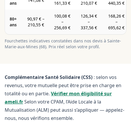
141,08 €
ans
161,33 €
210,07 €
440,35 €
100,08 €
126,34 €
168,26 €
80+
90,97 €
–
–
–
–
ans
210,55 €
256,69 €
337,56 €
695,62 €
Fourchettes indicatives constatées dans nos devis à
Sainte-
Marie-aux-Mines
(
68
). Prix réel selon votre profil.
Complémentaire Santé Solidaire (CSS)
: selon vos
revenus, votre mutuelle peut être prise en charge en
totalité ou en partie.
Vérifier mon éligibilité sur
ameli.fr
Selon votre CPAM, l’Aide Locale à la
Mutualisation (ALM) peut aussi s’appliquer — appelez-
nous, nous vérifions ensemble.