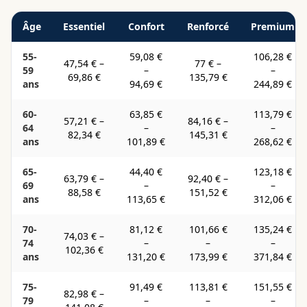
Âge
Essentiel
Confort
Renforcé
Premium
55-
59,08 €
106,28 €
47,54 €
–
77 €
–
59
–
–
69,86 €
135,79 €
ans
94,69 €
244,89 €
60-
63,85 €
113,79 €
57,21 €
–
84,16 €
–
64
–
–
82,34 €
145,31 €
ans
101,89 €
268,62 €
65-
44,40 €
123,18 €
63,79 €
–
92,40 €
–
69
–
–
88,58 €
151,52 €
ans
113,65 €
312,06 €
70-
81,12 €
101,66 €
135,24 €
74,03 €
–
74
–
–
–
102,36 €
ans
131,20 €
173,99 €
371,84 €
75-
91,49 €
113,81 €
151,55 €
82,98 €
–
79
–
–
–